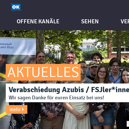
OFFENE KANÄLE
SEHEN
VE
AKTUELLES
Verabschiedung Azubis / FSJler*inn
Wir sagen Danke für euren Einsatz bei uns!
mehr
