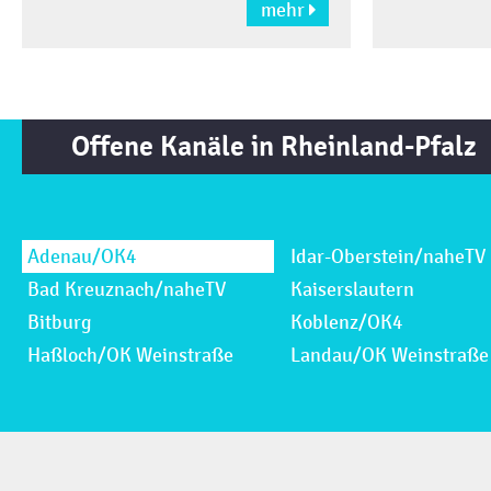
mehr

Offene Kanäle in Rheinland-Pfalz
Adenau/OK4
Idar-Oberstein/naheTV
Bad Kreuznach/naheTV
Kaiserslautern
Bitburg
Koblenz/OK4
Haßloch/OK Weinstraße
Landau/OK Weinstraße