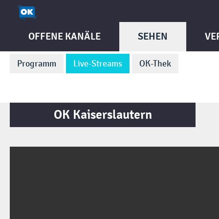
OFFENE KANÄLE
SEHEN
VE
Programm
Live-Streams
OK-Thek
OK Kaiserslautern