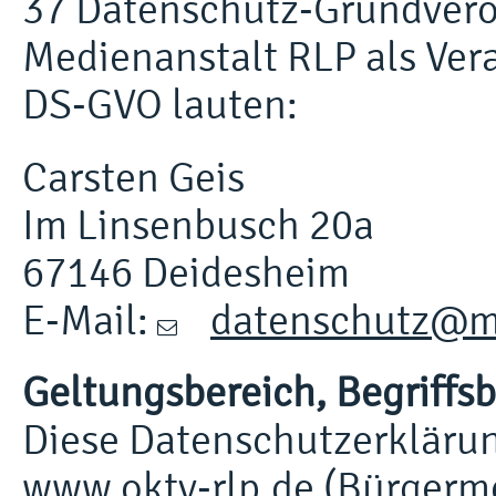
37 Datenschutz-Grundvero
Medienanstalt RLP als Vera
DS-GVO lauten:
Carsten Geis
Im Linsenbusch 20a
67146 Deidesheim
E-Mail:
datenschutz@me
Geltungsbereich, Begriff
Diese Datenschutzerklärung
www.oktv-rlp.de (Bürgerme