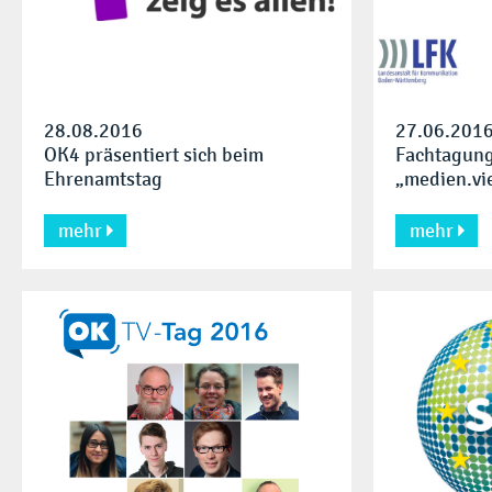
28.08.2016
27.06.201
OK4 präsentiert sich beim
Fachtagun
Ehrenamtstag
„medien.vie
Stuttgart
mehr
mehr

