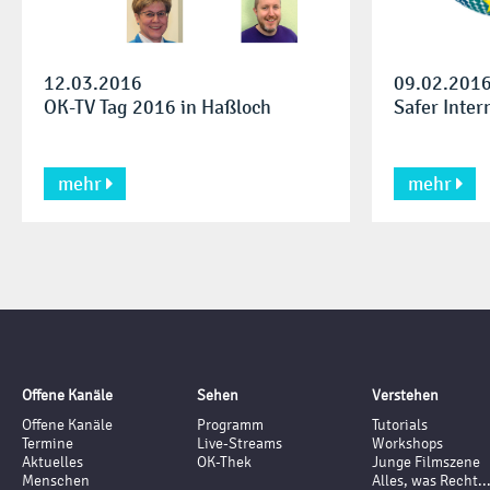
12.03.2016
09.02.201
OK-TV Tag 2016 in Haßloch
Safer Inter
mehr
mehr


Offene Kanäle
Sehen
Verstehen
Offene Kanäle
Programm
Tutorials
Termine
Live-Streams
Workshops
Aktuelles
OK-Thek
Junge Filmszene
Menschen
Alles, was Recht..