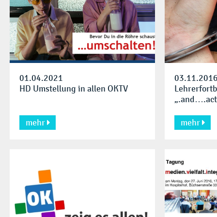
01.04.2021
03.11.201
HD Umstellung in allen OKTV
Lehrerfortb
„.and….act
guten Dre
mehr
mehr

