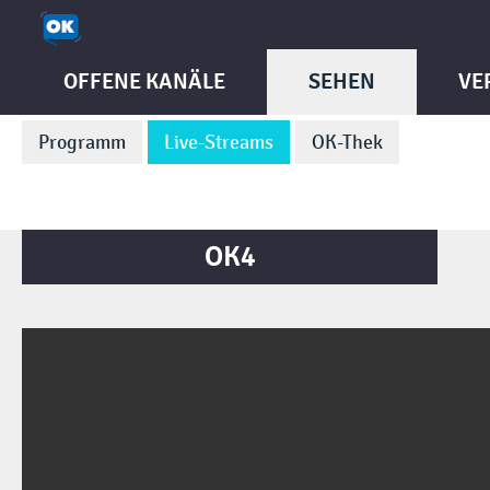
OFFENE KANÄLE
SEHEN
VE
Programm
Live-Streams
OK-Thek
OK4