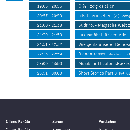
19:05 - 20:56
OK4 - zeig es allen
20:57 - 20:59
lokal gern sehen
(26) Beweg
21:00 - 21:38
Südtirol - Magische Welt
21:39 - 21:50
Luxusmöbel für den Adel
21:51 - 22:32
Wie gehts unserer Demok
22:33 - 22:59
Bienenfresser
Monitoring in 
23:00 - 23:50
Musik im Theater
Klavier Re
23:51 - 00:00
Short Stories Part 8
PoP Art
Offene Kanäle
Sehen
Verstehen
Offene Kanäle
Programm
Tutorials