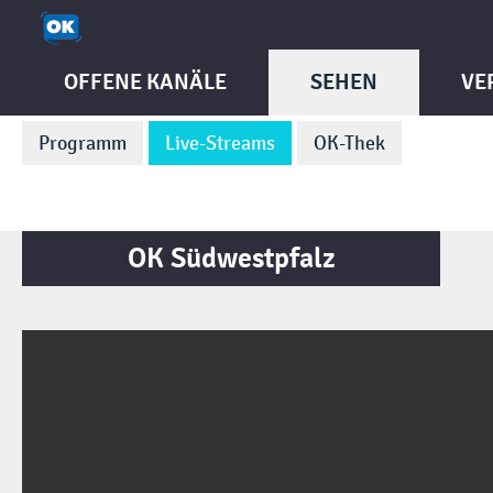
OFFENE KANÄLE
SEHEN
VE
Programm
Live-Streams
OK-Thek
OK Südwestpfalz