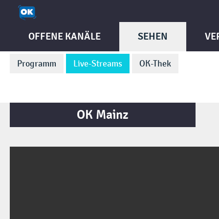
OFFENE KANÄLE
SEHEN
VE
Programm
Live-Streams
OK-Thek
OK Mainz