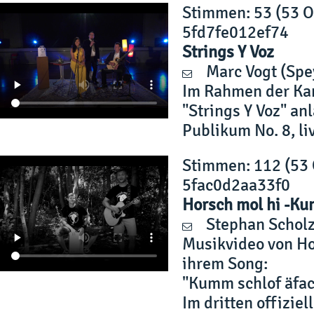
Stimmen
: 53 (53 
5fd7fe012ef74
Strings Y Voz
Marc Vogt
(Spe
Im Rahmen der Kam
"Strings Y Voz" an
Publikum No. 8, li
Stimmen
: 112 (53
5fac0d2aa33f0
Horsch mol hi -Ku
Stephan Schol
Musikvideo von Ho
ihrem Song:
"Kumm schlof äfac
Im dritten offizie