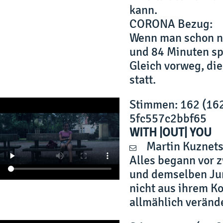
kann.
CORONA Bezug:
Wenn man schon ni
und 84 Minuten sp
Gleich vorweg, di
statt.
Stimmen
: 162 (16
5fc557c2bbf65
WITH |OUT| YOU
Martin Kuznet
Alles begann vor 
und demselben Jung
nicht aus ihrem Kop
allmählich verände