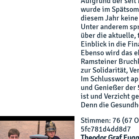
Aufgrund der seit
wurde im Spätsomm
diesem Jahr keine 
Unter anderem spr
über die aktuelle,
Einblick in die F
Ebenso wird das e
Ramsteiner Bruchk
zur Solidarität, V
Im Schlusswort app
und Genießer der 5
ist und Verzicht ge
Denn die Gesundhei
Stimmen
: 76 (67 
5fc781d4dd8d7
Theodor Graf Fugg