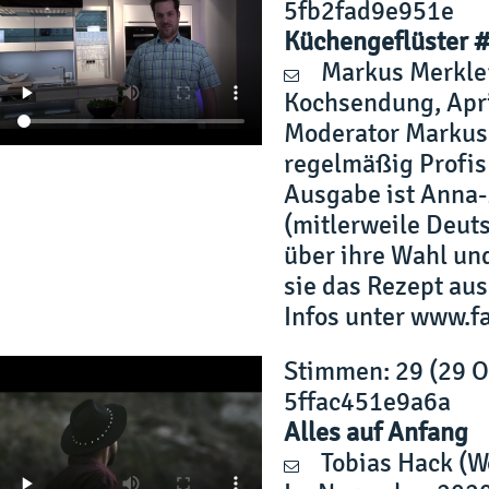
5fb2fad9e951e
Küchengeflüster 
Markus Merkle
Kochsendung, Apri
Moderator Markus
regelmäßig Profis
Ausgabe ist Anna-M
(mitlerweile Deut
über ihre Wahl und
sie das Rezept au
Infos unter www.
Stimmen
: 29 (29 
5ffac451e9a6a
Alles auf Anfang
Tobias Hack
(W