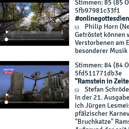
Stimmen
: 85 (85 
5fb97981c33f1
#onlinegottesdien
Philip Horn
(Ne
Getröstet können 
Verstorbenen am E
besonderer Musik 
Stimmen
: 84 (84 
5fd511771db3e
"Ramstein in Zeite
Stefan Schröde
In der 21. Ausgabe
ich Jürgen Lesmei
pfälzischer Karnev
"Bruchkatze" Rams