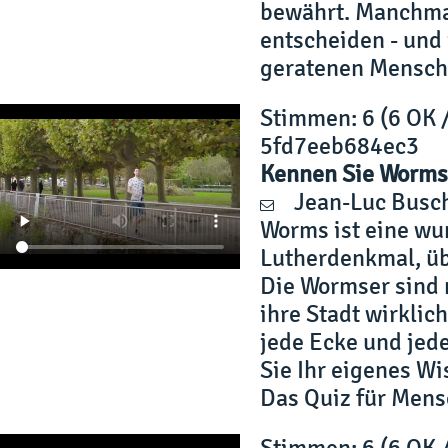
bewährt. Manchmal
entscheiden - und 
geratenen Mensche
Stimmen
: 6 (6 OK 
5fd7eeb684ec3
Kennen Sie Worms
Jean-Luc Busc
Worms ist eine wu
Lutherdenkmal, üb
Die Wormser sind m
ihre Stadt wirkli
jede Ecke und jede
Sie Ihr eigenes W
Das Quiz für Mens
Stimmen
: 6 (6 OK 