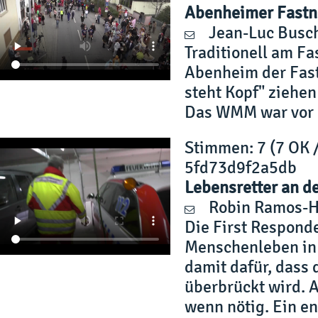
Abenheimer Fast
Jean-Luc Busc
Traditionell am F
Abenheim der Fas
steht Kopf" ziehe
Das WMM war vor 
Stimmen
: 7 (7 OK 
5fd73d9f2a5db
Lebensretter an d
Robin Ramos-
Die First Responde
Menschenleben in 
damit dafür, dass 
überbrückt wird. A
wenn nötig. Ein e