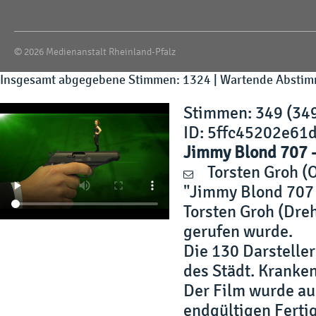
© 2026 Medienanstalt Rheinland-Pfalz
Insgesamt abgegebene Stimmen: 1324 | Wartende Abstim
Stimmen
: 349 (34
ID: 5ffc45202e61
Jimmy Blond 707 -
Torsten Groh
(O
"Jimmy Blond 707 -
Torsten Groh (Dreh
gerufen wurde.
Die 130 Darstelle
des Städt. Kranke
Der Film wurde aus
endgültigen Fertig