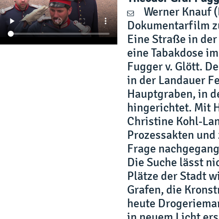
Werner Knauf
(
Dokumentarfilm z
Eine Straße in der
eine Tabakdose im
Fugger v. Glött. D
in der Landauer F
Hauptgraben, in d
hingerichtet. Mit 
Christine Kohl-La
Prozessakten und 
Frage nachgegange
Die Suche lässt ni
Plätze der Stadt w
Grafen, die Krons
heute Drogeriemar
in neuem Licht er