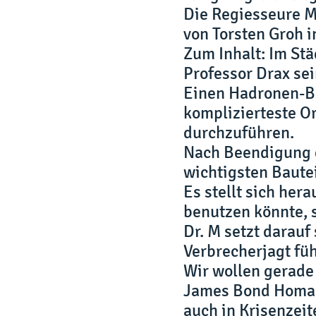
Die Regiesseure Ma
von Torsten Groh i
Zum Inhalt: Im St
Professor Drax se
Einen Hadronen-Be
komplizierteste O
durchzuführen.
Nach Beendigung d
wichtigsten Bautei
Es stellt sich her
benutzen könnte, s
Dr. M setzt darauf
Verbrecherjagt fü
Wir wollen gerade
James Bond Homag
auch in Krisenzei