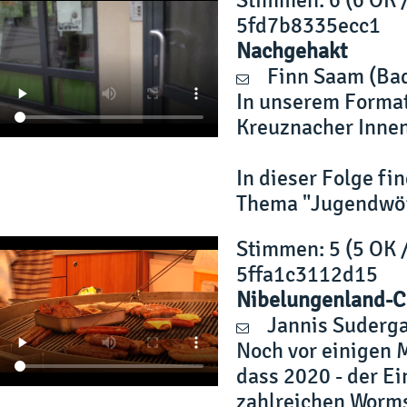
5fd7b8335ecc1
Nachgehakt
Finn Saam
(Bad
In unserem Format
Kreuznacher Innen
In dieser Folge fi
Thema "Jugendwör
Stimmen
: 5 (5 OK 
5ffa1c3112d15
Nibelungenland-C
Jannis Suderga
Noch vor einigen 
dass 2020 - der Ei
zahlreichen Worms