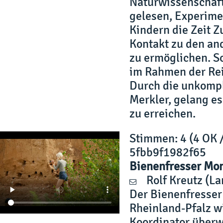
Naturwissenschaft
gelesen, Experim
Kindern die Zeit Z
Kontakt zu den an
zu ermöglichen. S
im Rahmen der Rei
Durch die unkompl
Merkler, gelang e
zu erreichen.
Stimmen
: 4 (4 OK 
5fbb9f1982f65
Bienenfresser Mon
Rolf Kreutz
(La
Der Bienenfresser 
Rheinland-Pfalz w
Koordinator überw