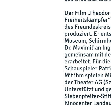
Der Film „Theodor 
Freiheitskämpfer“
des Freundeskreis
produziert. Er ent
Museum, Schirmher
Dr. Maximilian In
gemeinsam mit dem
erarbeitet. Für di
Schauspieler Pat
Mit ihm spielen M
der Theater AG (S
Unterstützt und g
Siebenpfeifer-Stif
Kinocenter Landau