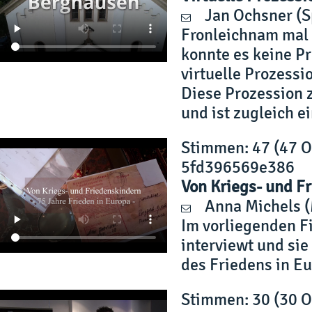
Jan Ochsner
(S
Fronleichnam mal
konnte es keine P
virtuelle Prozessi
Diese Prozession ze
und ist zugleich e
Stimmen
: 47 (47 
5fd396569e386
Von Kriegs- und F
Anna Michels
(
Im vorliegenden F
interviewt und si
des Friedens in Eu
Stimmen
: 30 (30 