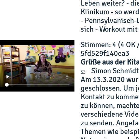
Leben weiter? - d
Klinikum - so wer
- Pennsylvanisch
sich - Workout mi
Stimmen
: 4 (4 OK 
5fd529f140ea3
Grüße aus der Kit
Simon Schmidt
Am 13.3.2020 wurd
geschlossen. Um j
Kontakt zu kommen
zu können, machten
verschiedene Vide
zu senden. Angefa
Themen wie beispi