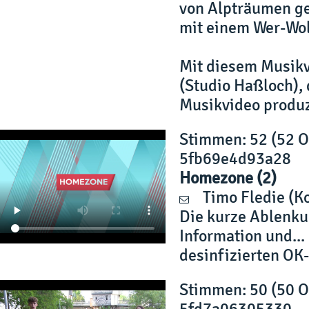
von Alpträumen gep
mit einem Wer-Wo
Mit diesem Musikv
(Studio Haßloch),
Musikvideo produz
Stimmen
: 52 (52 
5fb69e4d93a28
Homezone (2)
Timo Fledie
(K
Die kurze Ablenku
Information und...
desinfizierten OK-
Stimmen
: 50 (50 
5fd7a06305330