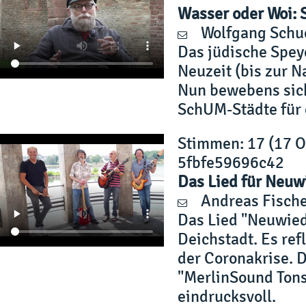
Wasser oder Woi: 
Wolfgang Schu
Das jüdische Speye
Neuzeit (bis zur N
Nun bewebens sic
SchUM-Städte für e
Stimmen
: 17 (17 
5fbfe59696c42
Das Lied für Neuw
Andreas Fisch
Das Lied "Neuwied
Deichstadt. Es refl
der Coronakrise. D
"MerlinSound Tons
eindrucksvoll.