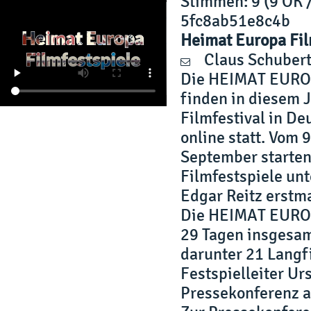
Stimmen
: 9 (9 OK 
5fc8ab51e8c4b
Heimat Europa Fil
Claus Schuber
Die HEIMAT EUROPA
finden in diesem J
Filmfestival in De
online statt. Vom 9
September starte
Filmfestspiele unt
Edgar Reitz erstm
Die HEIMAT EUROPA
29 Tagen insgesam
darunter 21 Langf
Festspielleiter Urs
Pressekonferenz 