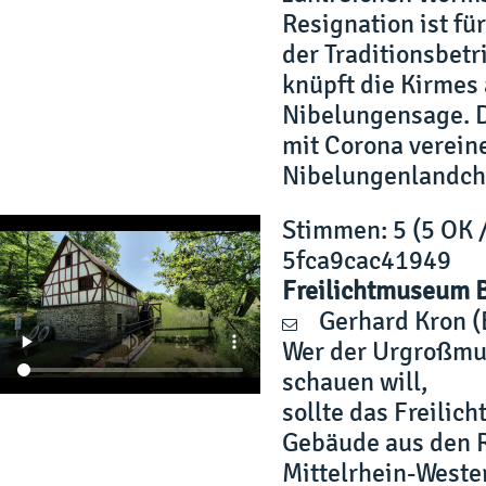
Resignation ist fü
der Traditionsbetr
knüpft die Kirmes
Nibelungensage. Do
mit Corona verein
Nibelungenlandch
Stimmen
: 5 (5 OK 
5fca9cac41949
Freilichtmuseum 
Gerhard Kron
(
Wer der Urgroßmut
schauen will,
sollte das Freili
Gebäude aus den R
Mittelrhein-Weste