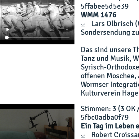
5ffabee5d5e39
WMM 1476
Lars Olbrisch
(
Sondersendung zur
Das sind unsere Th
Tanz und Musik, W
Syrisch-Orthodoxe
offenen Moschee, 
Wormser Integrati
Kulturverein Hage
Stimmen
: 3 (3 OK 
5fbc0adba0f79
Ein Tag im Leben 
Robert Croissa