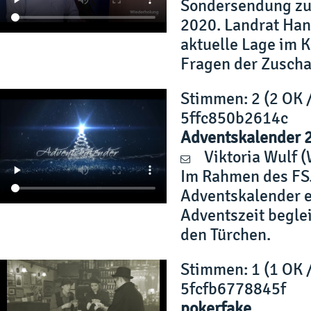
Sondersendung zur
2020. Landrat Hans
aktuelle Lage im 
Fragen der Zuscha
Stimmen
: 2 (2 OK 
5ffc850b2614c
Adventskalender 
Viktoria Wulf
(
Im Rahmen des FSJ
Adventskalender e
Adventszeit beglei
den Türchen.
Stimmen
: 1 (1 OK 
5fcfb6778845f
pokerfake