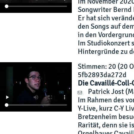
Im November 2020 
Songwriter Bernd 
Er hat sich verände
den Songs auf dem 
in den Vordergrun
Im Studiokonzert s
Hintergründe zu d
Stimmen
: 20 (20 
5fb2893da272d
Die Cavaillé-Coll-
Patrick Jost
(M
Im Rahmen des von
Y-Live, kurz C-Y L
Bretzenheim besuch
Rarität, denn sie 
Orgelbauer Cavail