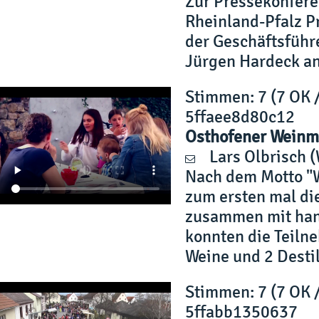
Zur Pressekonfere
Rheinland-Pfalz Pr
der Geschäftsführ
Jürgen Hardeck an
Stimmen
: 7 (7 OK 
5ffaee8d80c12
Osthofener Weinm
Lars Olbrisch
(
Nach dem Motto "Wi
zum ersten mal di
zusammen mit hand
konnten die Teiln
Weine und 2 Destil
Stimmen
: 7 (7 OK 
5ffabb1350637