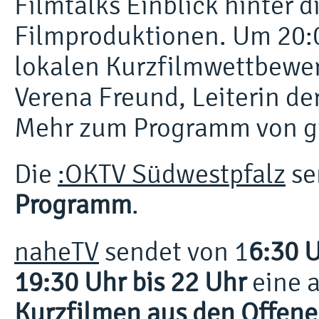
Filmtalks Einblick hinter d
Filmproduktionen. Um 20:
lokalen Kurzfilmwettbewer
Verena Freund, Leiterin de
Mehr zum Programm von g
Die
:OKTV Südwestpfalz
se
Programm
.
naheTV
sendet von 1
6:30 U
19:30 Uhr bis 22 Uhr
eine 
Kurzfilmen aus den Offen