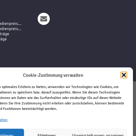
dienpreis...
dienpreis...
träge
räge
Cookie-Zustimmung verwalten
 optimales Erlebnis zu bieten, verwenden wir Technologien wie Cookies, um
ationen zu speichern bzw. darauf zuzugreifen. Wenn Sie diesen Technologien
Impressum
önnen wir Daten wie das Surfverhalten oder eindeutige IDs auf dieser Website
 Wenn Sie Ihre Zustimmung nicht erteilen oder zurückziehen, können bestimmte
Haftungsausschluss
 Funktionen beeinträchtigt werden.
Datenschutz
Kontakt
alten
ptieren
Ablehnen
Voreinstellungen anzeigen