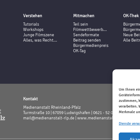
Verstehen
Mitmachen
OK-Thek
Tutorials
Teil sein
Bürgerme
Workshops
Filmwettbewerb...
Bürgerme
Junge Filmszene
Sendeformate
Neue Bei
Alles, was Recht...
Beitrag senden
Alle Beit
Bürgermedienpreis
OK-Tag
Um Ihnen ein
Geräteinform
Kontakt
zustimmen, k
verarbeiten.
Medienanstalt Rheinland-Pfalz
Merkmale und
Turmstraße 10 | 67059 Ludwigshafen | 0621 - 52 02 - 0
mail@medienanstalt-rlp.de |
www.medienanstalt-rlp.de
Dienste verw
Akze