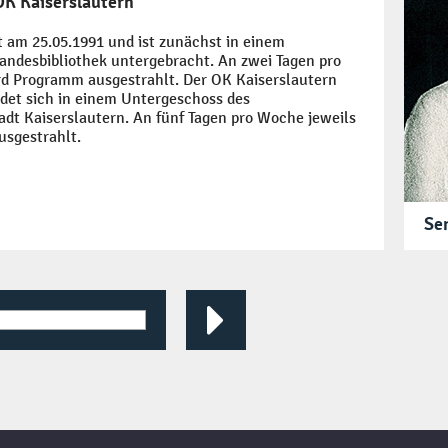
OK Kaiserslautern
t am 25.05.1991 und ist zunächst in einem
andesbibliothek untergebracht. An zwei Tagen pro
rd Programm ausgestrahlt. Der OK Kaiserslautern
ndet sich in einem Untergeschoss des
dt Kaiserslautern. An fünf Tagen pro Woche jeweils
sgestrahlt.
Se
