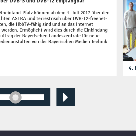
über DVB-S und DVB-T2 empfangbar
heinland-Pfalz können ab dem 1. Juli 2017 über den
liten ASTRA und terrestrisch über DVB-T2-freenet-
n, die HbbTV-fähig sind und an das Internet
 werden. Ermöglicht wird dies durch die Einbindung
 Auftrag der Bayerischen Landeszentrale für neue
edienanstalten von der Bayerischen Medien Technik
4.
