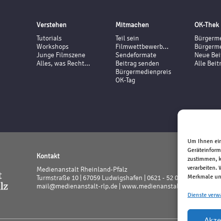
Verstehen
Mitmachen
OK-Thek
Tutorials
Teil sein
Bürgerme
Workshops
Filmwettbewerb...
Bürgerme
Junge Filmszene
Sendeformate
Neue Bei
Alles, was Recht...
Beitrag senden
Alle Beit
Bürgermedienpreis
OK-Tag
Um Ihnen ein
Geräteinform
Kontakt
zustimmen, k
verarbeiten.
Medienanstalt Rheinland-Pfalz
Merkmale und
Turmstraße 10 | 67059 Ludwigshafen | 0621 - 52 02 - 0
mail@medienanstalt-rlp.de |
www.medienanstalt-rlp.de
Dienste verw
Akze