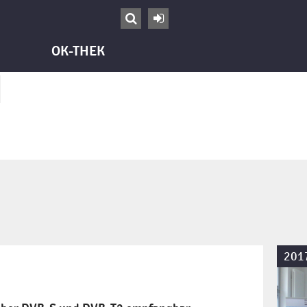


OK-THEK
201