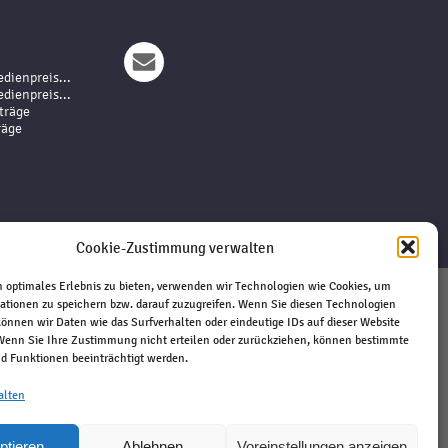
dienpreis...
dienpreis...
träge
räge
Cookie-Zustimmung verwalten
 optimales Erlebnis zu bieten, verwenden wir Technologien wie Cookies, um
ationen zu speichern bzw. darauf zuzugreifen. Wenn Sie diesen Technologien
Impressum
önnen wir Daten wie das Surfverhalten oder eindeutige IDs auf dieser Website
 Wenn Sie Ihre Zustimmung nicht erteilen oder zurückziehen, können bestimmte
Haftungsausschluss
 Funktionen beeinträchtigt werden.
Datenschutz
Kontakt
alten
ptieren
Ablehnen
Voreinstellungen anzeigen