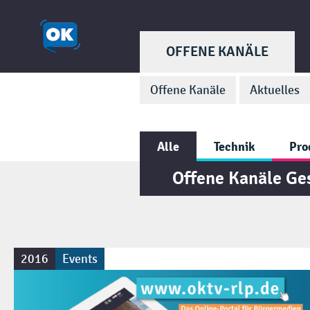
OFFENE KANÄLE
Offene Kanäle
Aktuelles
Alle
Technik
Pro
Offene Kanäle Ge
2016
Events