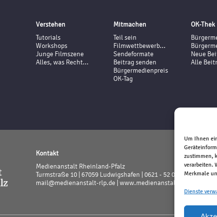
Verstehen
Mitmachen
OK-Thek
Tutorials
Teil sein
Bürgerme
Workshops
Filmwettbewerb...
Bürgerme
Junge Filmszene
Sendeformate
Neue Bei
Alles, was Recht...
Beitrag senden
Alle Beit
Bürgermedienpreis
OK-Tag
Um Ihnen ein
Geräteinform
Kontakt
zustimmen, k
verarbeiten.
Medienanstalt Rheinland-Pfalz
Merkmale und
Turmstraße 10 | 67059 Ludwigshafen | 0621 - 52 02 - 0
mail@medienanstalt-rlp.de |
www.medienanstalt-rlp.de
Dienste verw
Akze