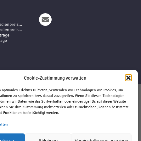
dienpreis...
dienpreis...
träge
räge
Cookie-Zustimmung verwalten
 optimales Erlebnis zu bieten, verwenden wir Technologien wie Cookies, um
ationen zu speichern bzw. darauf zuzugreifen. Wenn Sie diesen Technologien
Impressum
önnen wir Daten wie das Surfverhalten oder eindeutige IDs auf dieser Website
 Wenn Sie Ihre Zustimmung nicht erteilen oder zurückziehen, können bestimmte
Haftungsausschluss
 Funktionen beeinträchtigt werden.
Datenschutz
Kontakt
alten
ptieren
Ablehnen
Voreinstellungen anzeigen