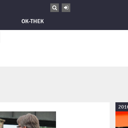


OK-THEK
201