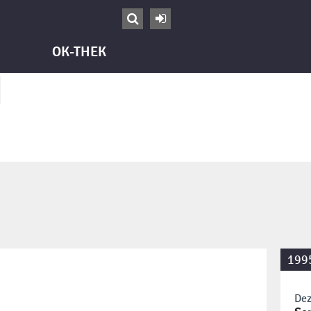


OK-THEK
199
Dez