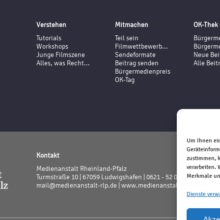
Verstehen
Mitmachen
OK-Thek
Tutorials
Teil sein
Bürgerme
Workshops
Filmwettbewerb...
Bürgerme
Junge Filmszene
Sendeformate
Neue Bei
Alles, was Recht...
Beitrag senden
Alle Beit
Bürgermedienpreis
OK-Tag
Um Ihnen ein
Geräteinform
Kontakt
zustimmen, k
verarbeiten.
Medienanstalt Rheinland-Pfalz
Merkmale und
Turmstraße 10 | 67059 Ludwigshafen | 0621 - 52 02 - 0
mail@medienanstalt-rlp.de |
www.medienanstalt-rlp.de
Dienste verw
Akze