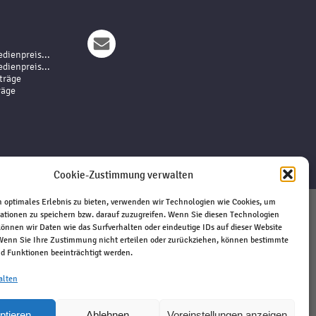
dienpreis...
dienpreis...
träge
räge
Cookie-Zustimmung verwalten
 optimales Erlebnis zu bieten, verwenden wir Technologien wie Cookies, um
ationen zu speichern bzw. darauf zuzugreifen. Wenn Sie diesen Technologien
Impressum
önnen wir Daten wie das Surfverhalten oder eindeutige IDs auf dieser Website
 Wenn Sie Ihre Zustimmung nicht erteilen oder zurückziehen, können bestimmte
Haftungsausschluss
 Funktionen beeinträchtigt werden.
Datenschutz
Kontakt
alten
ptieren
Ablehnen
Voreinstellungen anzeigen