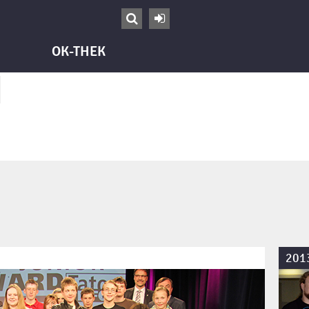


OK-THEK
201