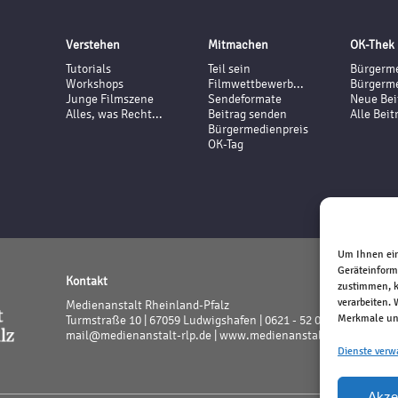
Verstehen
Mitmachen
OK-Thek
Tutorials
Teil sein
Bürgerme
Workshops
Filmwettbewerb...
Bürgerme
Junge Filmszene
Sendeformate
Neue Bei
Alles, was Recht...
Beitrag senden
Alle Beit
Bürgermedienpreis
OK-Tag
Um Ihnen ein
Geräteinform
Kontakt
zustimmen, k
verarbeiten.
Medienanstalt Rheinland-Pfalz
Merkmale und
Turmstraße 10 | 67059 Ludwigshafen | 0621 - 52 02 - 0
mail@medienanstalt-rlp.de |
www.medienanstalt-rlp.de
Dienste verw
Akze