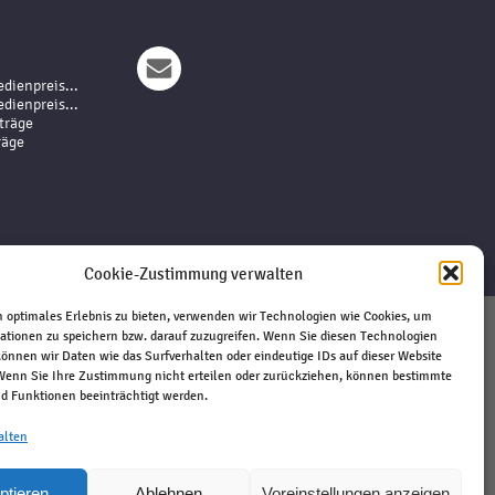
dienpreis...
dienpreis...
träge
räge
Cookie-Zustimmung verwalten
 optimales Erlebnis zu bieten, verwenden wir Technologien wie Cookies, um
ationen zu speichern bzw. darauf zuzugreifen. Wenn Sie diesen Technologien
Impressum
önnen wir Daten wie das Surfverhalten oder eindeutige IDs auf dieser Website
 Wenn Sie Ihre Zustimmung nicht erteilen oder zurückziehen, können bestimmte
Haftungsausschluss
 Funktionen beeinträchtigt werden.
Datenschutz
Kontakt
alten
ptieren
Ablehnen
Voreinstellungen anzeigen