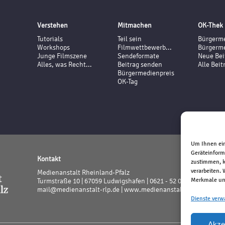
Verstehen
Mitmachen
OK-Thek
Tutorials
Teil sein
Bürgerme
Workshops
Filmwettbewerb...
Bürgerme
Junge Filmszene
Sendeformate
Neue Bei
Alles, was Recht...
Beitrag senden
Alle Beit
Bürgermedienpreis
OK-Tag
Um Ihnen ein
Geräteinform
Kontakt
zustimmen, k
verarbeiten.
Medienanstalt Rheinland-Pfalz
Merkmale und
Turmstraße 10 | 67059 Ludwigshafen | 0621 - 52 02 - 0
mail@medienanstalt-rlp.de |
www.medienanstalt-rlp.de
Dienste verw
Akze