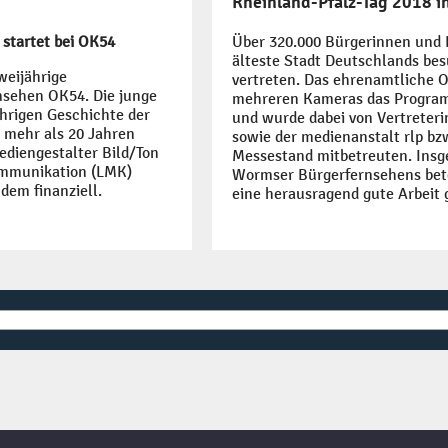
Rheinland-Pfalz-Tag 2018 
 startet bei OK54
Über 320.000 Bürgerinnen und
älteste Stadt Deutschlands be
weijährige
vertreten. Das ehrenamtliche 
nsehen OK54. Die junge
mehreren Kameras das Progra
jährigen Geschichte der
und wurde dabei von Vertreter
t mehr als 20 Jahren
sowie der medienanstalt rlp bz
ediengestalter Bild/Ton
Messestand mitbetreuten. Insg
ommunikation (LMK)
Wormser Bürgerfernsehens bete
dem finanziell.
eine herausragend gute Arbeit 