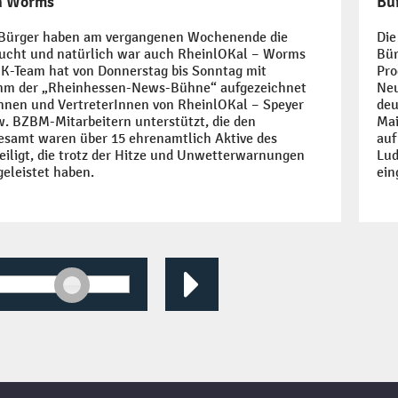
in Worms
Bü
 Bürger haben am vergangenen Wochenende die
Die
sucht und natürlich war auch RheinlOKal – Worms
Bür
OK-Team hat von Donnerstag bis Sonntag mit
Pro
mm der „Rheinhessen-News-Bühne“ aufgezeichnet
Neu
innen und VertreterInnen von RheinlOKal – Speyer
deu
w. BZBM-Mitarbeitern unterstützt, die den
Mai
esamt waren über 15 ehrenamtlich Aktive des
auf
iligt, die trotz der Hitze und Unwetterwarnungen
Lud
geleistet haben.
ein
