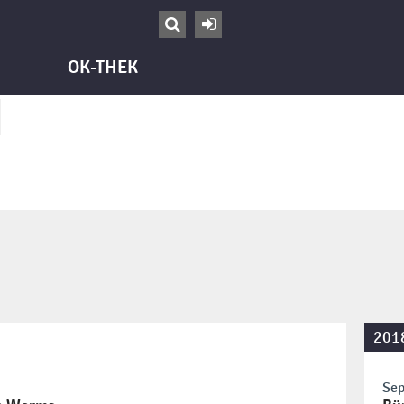


OK-THEK
201
Sep