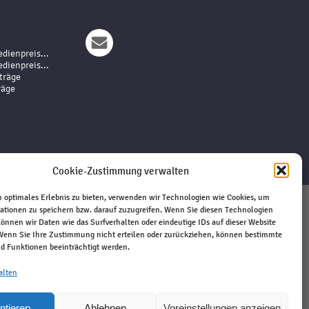
dienpreis...
dienpreis...
träge
räge
Cookie-Zustimmung verwalten
 optimales Erlebnis zu bieten, verwenden wir Technologien wie Cookies, um
ationen zu speichern bzw. darauf zuzugreifen. Wenn Sie diesen Technologien
Impressum
önnen wir Daten wie das Surfverhalten oder eindeutige IDs auf dieser Website
 Wenn Sie Ihre Zustimmung nicht erteilen oder zurückziehen, können bestimmte
Haftungsausschluss
 Funktionen beeinträchtigt werden.
Datenschutz
Kontakt
alten
ptieren
Ablehnen
Voreinstellungen anzeigen