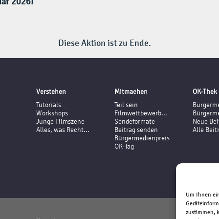
uar 2026!
Diese Aktion ist zu Ende.
Verstehen
Mitmachen
OK-Thek
Tutorials
Teil sein
Bürgerme
Workshops
Filmwettbewerb...
Bürgerme
Junge Filmszene
Sendeformate
Neue Bei
Alles, was Recht...
Beitrag senden
Alle Beit
Bürgermedienpreis
OK-Tag
Um Ihnen ein
Geräteinform
zustimmen, k