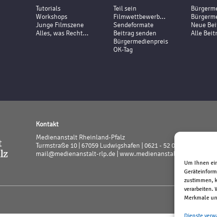
Tutorials
Teil sein
Bürgerme
Workshops
Filmwettbewerb...
Bürgerme
Junge Filmszene
Sendeformate
Neue Bei
Alles, was Recht...
Beitrag senden
Alle Beit
Bürgermedienpreis
OK-Tag
Kontakt
Medienanstalt Rheinland-Pfalz
Turmstraße 10 | 67059 Ludwigshafen | 0621 - 52 02 - 0
mail@medienanstalt-rlp.de |
www.medienanstalt-rlp.de
Um Ihnen ein
Geräteinform
zustimmen, k
verarbeiten.
Merkmale und
Dienste verw