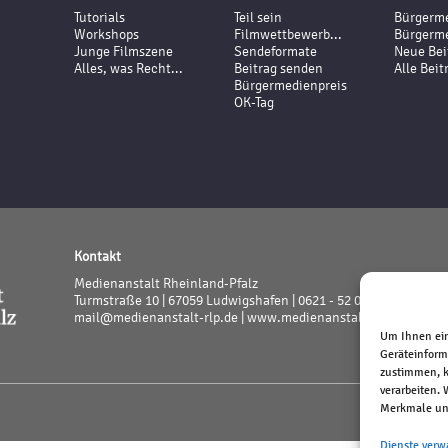
Tutorials
Teil sein
Bürgerme
Workshops
Filmwettbewerb...
Bürgerme
Junge Filmszene
Sendeformate
Neue Bei
Alles, was Recht...
Beitrag senden
Alle Beit
Bürgermedienpreis
OK-Tag
Kontakt
Medienanstalt Rheinland-Pfalz
Turmstraße 10 | 67059 Ludwigshafen | 0621 - 52 02 - 0
mail@medienanstalt-rlp.de |
www.medienanstalt-rlp.de
Um Ihnen ein
Geräteinform
zustimmen, k
verarbeiten.
Merkmale und
Dienste verw