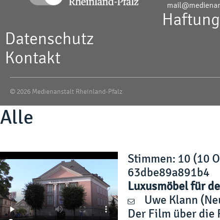
mail@medienans
Haftung
Datenschutz
Kontakt
© 2026 Medienanstalt Rheinland-Pfalz
Alle
Stimmen
: 10 (10 
63dbe89a891b4
Luxusmöbel für de
Uwe Klann
(Ne
Der Film über di