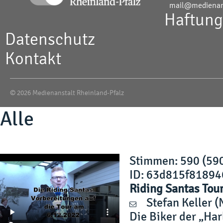
mail@medienans
Haftung
Datenschutz
Kontakt
© 2026 Medienanstalt Rheinland-Pfalz
Alle
Stimmen
: 590 (59
ID: 63d815f81894
Riding Santas Tou
Stefan Keller
(
Die Biker der „Ha