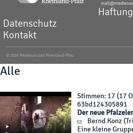
mail@medienans
Haftung
Datenschutz
Kontakt
© 2026 Medienanstalt Rheinland-Pfalz
Alle
Stimmen
: 17 (17 
63bd124305891
Der neue Pfalzele
Bernd Konz
(Tr
Eine kleine Gruppe