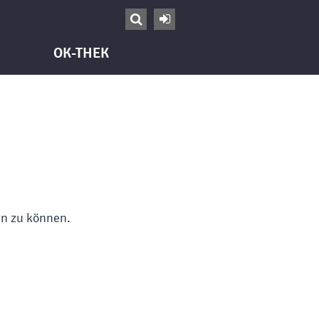


OK-THEK
en zu können.