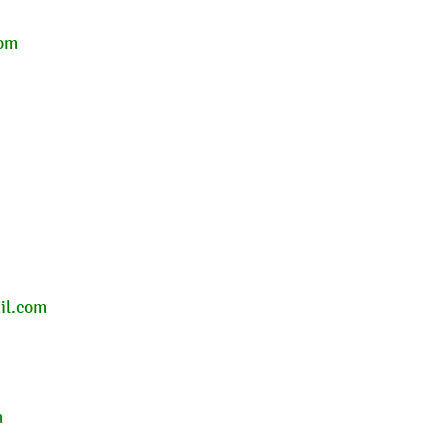
com
il.com
m