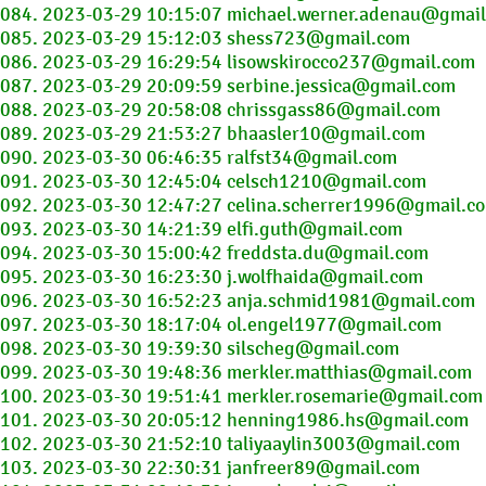
084. 2023-03-29 10:15:07 michael.werner.adenau@gmai
085. 2023-03-29 15:12:03 shess723@gmail.com
086. 2023-03-29 16:29:54 lisowskirocco237@gmail.com
087. 2023-03-29 20:09:59 serbine.jessica@gmail.com
088. 2023-03-29 20:58:08 chrissgass86@gmail.com
089. 2023-03-29 21:53:27 bhaasler10@gmail.com
090. 2023-03-30 06:46:35 ralfst34@gmail.com
091. 2023-03-30 12:45:04 celsch1210@gmail.com
092. 2023-03-30 12:47:27 celina.scherrer1996@gmail.c
093. 2023-03-30 14:21:39 elfi.guth@gmail.com
094. 2023-03-30 15:00:42 freddsta.du@gmail.com
095. 2023-03-30 16:23:30 j.wolfhaida@gmail.com
096. 2023-03-30 16:52:23 anja.schmid1981@gmail.com
097. 2023-03-30 18:17:04 ol.engel1977@gmail.com
098. 2023-03-30 19:39:30 silscheg@gmail.com
099. 2023-03-30 19:48:36 merkler.matthias@gmail.com
100. 2023-03-30 19:51:41 merkler.rosemarie@gmail.com
101. 2023-03-30 20:05:12 henning1986.hs@gmail.com
102. 2023-03-30 21:52:10 taliyaaylin3003@gmail.com
103. 2023-03-30 22:30:31 janfreer89@gmail.com