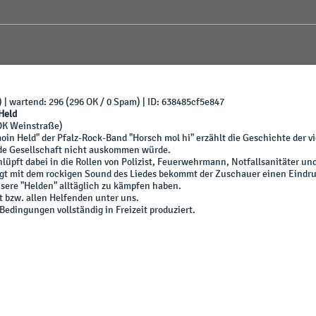
) | wartend: 296 (296 OK / 0 Spam) | ID: 638485cf5e847
Held
K Weinstraße)
in Held" der Pfalz-Rock-Band "Horsch mol hi" erzählt die Geschichte der v
ede Gesellschaft nicht auskommen würde.
lüpft dabei in die Rollen von Polizist, Feuerwehrmann, Notfallsanitäter un
egt mit dem rockigen Sound des Liedes bekommt der Zuschauer einen Eindru
ere "Helden" alltäglich zu kämpfen haben.
 bzw. allen Helfenden unter uns.
edingungen vollständig in Freizeit produziert.