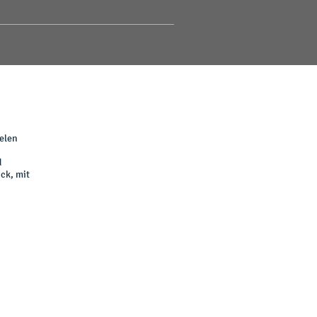
ielen
d
ck, mit