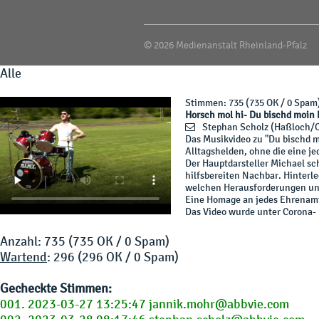
© 2026 Medienanstalt Rheinland-Pfalz
Alle
Stimmen
: 735 (735 OK / 0 Spam
Horsch mol hi- Du bischd moin 
Stephan Scholz
(Haßloch/O
Das Musikvideo zu "Du bischd mo
Alltagshelden, ohne die eine j
Der Hauptdarsteller Michael sch
hilfsbereiten Nachbar. Hinterl
welchen Herausforderungen uns
Eine Homage an jedes Ehrenamt
Das Video wurde unter Corona- B
Anzahl: 735 (735 OK / 0 Spam)
Wartend
: 296 (296 OK / 0 Spam)
Gecheckte Stimmen:
001. 2023-03-27 13:25:47 jannik.mohr@abbvie.com