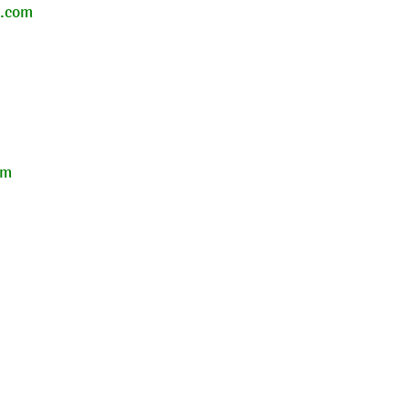
l.com
om