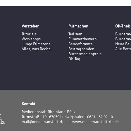
Verstehen
Mitmachen
OK-Thek
Tutorials
Teil sein
Bürgerme
Workshops
Filmwettbewerb...
Bürgerme
Junge Filmszene
Sendeformate
Neue Bei
Alles, was Recht...
Beitrag senden
Alle Beit
Bürgermedienpreis
OK-Tag
Kontakt
Medienanstalt Rheinland-Pfalz
Turmstraße 10 | 67059 Ludwigshafen | 0621 - 52 02 - 0
mail@medienanstalt-rlp.de |
www.medienanstalt-rlp.de