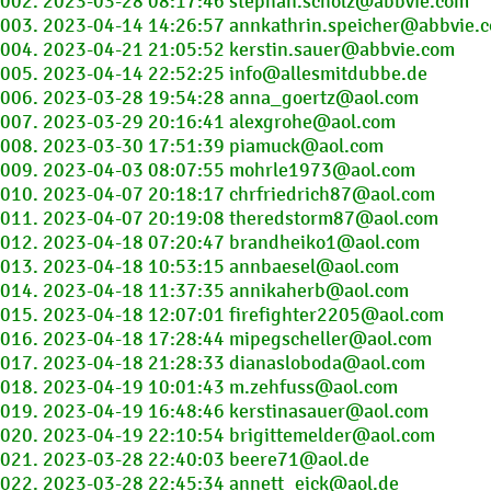
002. 2023-03-28 08:17:46 stephan.scholz@abbvie.com
003. 2023-04-14 14:26:57 annkathrin.speicher@abbvie.
004. 2023-04-21 21:05:52 kerstin.sauer@abbvie.com
005. 2023-04-14 22:52:25 info@allesmitdubbe.de
006. 2023-03-28 19:54:28 anna_goertz@aol.com
007. 2023-03-29 20:16:41 alexgrohe@aol.com
008. 2023-03-30 17:51:39 piamuck@aol.com
009. 2023-04-03 08:07:55 mohrle1973@aol.com
010. 2023-04-07 20:18:17 chrfriedrich87@aol.com
011. 2023-04-07 20:19:08 theredstorm87@aol.com
012. 2023-04-18 07:20:47 brandheiko1@aol.com
013. 2023-04-18 10:53:15 annbaesel@aol.com
014. 2023-04-18 11:37:35 annikaherb@aol.com
015. 2023-04-18 12:07:01 firefighter2205@aol.com
016. 2023-04-18 17:28:44 mipegscheller@aol.com
017. 2023-04-18 21:28:33 dianasloboda@aol.com
018. 2023-04-19 10:01:43 m.zehfuss@aol.com
019. 2023-04-19 16:48:46 kerstinasauer@aol.com
020. 2023-04-19 22:10:54 brigittemelder@aol.com
021. 2023-03-28 22:40:03 beere71@aol.de
022. 2023-03-28 22:45:34 annett_eick@aol.de