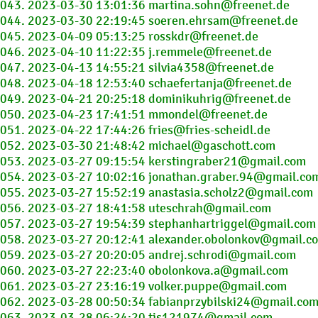
043. 2023-03-30 13:01:36 martina.sohn@freenet.de
044. 2023-03-30 22:19:45 soeren.ehrsam@freenet.de
045. 2023-04-09 05:13:25 rosskdr@freenet.de
046. 2023-04-10 11:22:35 j.remmele@freenet.de
047. 2023-04-13 14:55:21 silvia4358@freenet.de
048. 2023-04-18 12:53:40 schaefertanja@freenet.de
049. 2023-04-21 20:25:18 dominikuhrig@freenet.de
050. 2023-04-23 17:41:51 mmondel@freenet.de
051. 2023-04-22 17:44:26 fries@fries-scheidl.de
052. 2023-03-30 21:48:42 michael@gaschott.com
053. 2023-03-27 09:15:54 kerstingraber21@gmail.com
054. 2023-03-27 10:02:16 jonathan.graber.94@gmail.co
055. 2023-03-27 15:52:19 anastasia.scholz2@gmail.com
056. 2023-03-27 18:41:58 uteschrah@gmail.com
057. 2023-03-27 19:54:39 stephanhartriggel@gmail.com
058. 2023-03-27 20:12:41 alexander.obolonkov@gmail.c
059. 2023-03-27 20:20:05 andrej.schrodi@gmail.com
060. 2023-03-27 22:23:40 obolonkova.a@gmail.com
061. 2023-03-27 23:16:19 volker.puppe@gmail.com
062. 2023-03-28 00:50:34 fabianprzybilski24@gmail.co
063. 2023-03-28 06:24:20 tjs121974@gmail.com