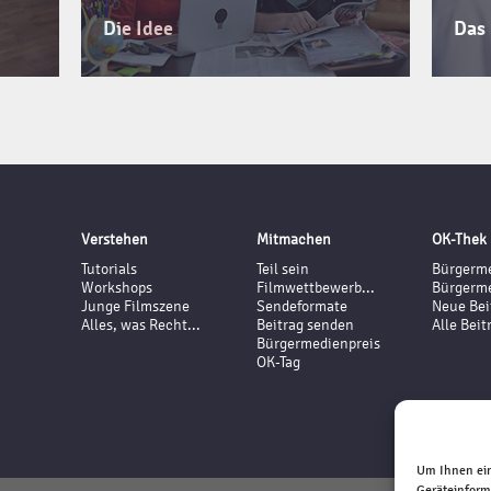
Die Idee
Das
Verstehen
Mitmachen
OK-Thek
Tutorials
Teil sein
Bürgerme
Workshops
Filmwettbewerb...
Bürgerme
Junge Filmszene
Sendeformate
Neue Bei
Alles, was Recht...
Beitrag senden
Alle Beit
Bürgermedienpreis
OK-Tag
Um Ihnen ein
Geräteinform