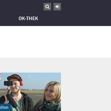


OK-THEK
tion