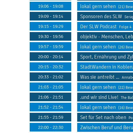
19:06 - 19:08
lokal gern sehen
(21) Bew
19:09 - 19:14
Sponsoren des SLW
Serap
19:15 - 19:29
Der SLW Podcast
Folge 4
19:30 - 19:56
objektiv - Menschen, Le
19:57 - 19:59
lokal gern sehen
(26) Bew
20:00 - 20:14
Sport, Ernährung und Zy
20:15 - 20:32
StadtWandern in Koblenz
20:33 - 21:02
Was sie antreibt ...
Annabe
21:03 - 21:05
lokal gern sehen
(22) Bew
21:06 - 21:51
.und wir sind Live!
The Bal
21:52 - 21:54
lokal gern sehen
(16) Bew
21:55 - 21:59
Set für Set nach oben
Po
22:00 - 22:30
Zwischen Beruf und Be