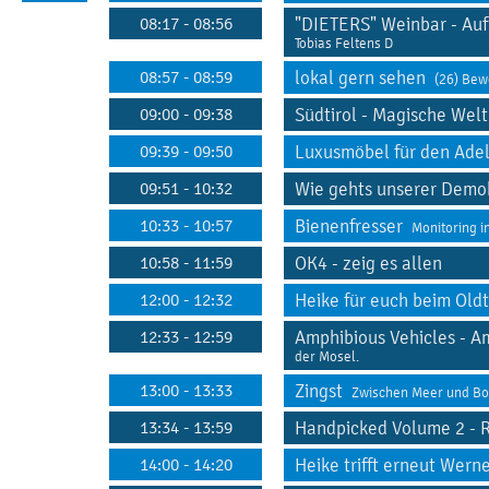
08:17 - 08:56
"DIETERS" Weinbar - Auf 
Tobias Feltens D
08:57 - 08:59
lokal gern sehen
(26) Bew
09:00 - 09:38
Südtirol - Magische Wel
09:39 - 09:50
Luxusmöbel für den Ad
09:51 - 10:32
Wie gehts unserer Demo
10:33 - 10:57
Bienenfresser
Monitoring i
10:58 - 11:59
OK4 - zeig es allen
12:00 - 12:32
Heike für euch beim Old
12:33 - 12:59
Amphibious Vehicles - 
der Mosel.
13:00 - 13:33
Zingst
Zwischen Meer und B
13:34 - 13:59
Handpicked Volume 2 - 
14:00 - 14:20
Heike trifft erneut Wern