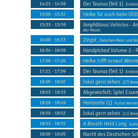
14:21 - 14:59
Der Taunus (Teil 1)
Erlebni
15:00 - 15:32
Heike für euch beim Old
15:33 - 15:59
Amphibious Vehicles - 
der Mosel.
16:00 - 16:33
Zingst
Zwischen Meer und B
16:34 - 16:59
Handpicked Volume 2 - 
17:00 - 17:20
Heike trifft erneut Wern
17:21 - 17:59
Der Taunus (Teil 1)
Erlebni
18:00 - 18:02
lokal gern sehen
(27) Bew
18:03 - 18:15
Abgewürfelt: Spiel Ess
18:16 - 18:49
Horizonte (1)
Kultur kennen
18:50 - 18:52
lokal gern sehen
(11) Bew
18:53 - 18:55
A Breath Held Long
Suda
18:56 - 19:05
Nacht des Deutschen S