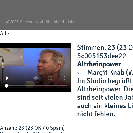
© 2026 Medienanstalt Rheinland-Pfalz
Alle
Stimmen
: 23 (23 
5c005153dee22
Altrheinpower
Margit Knab
(W
Im Studio begrüß
Altrheinpower. Di
sind seit vielen J
auch ein kleines 
nicht fehlen.
Anzahl: 23 (23 OK / 0 Spam)