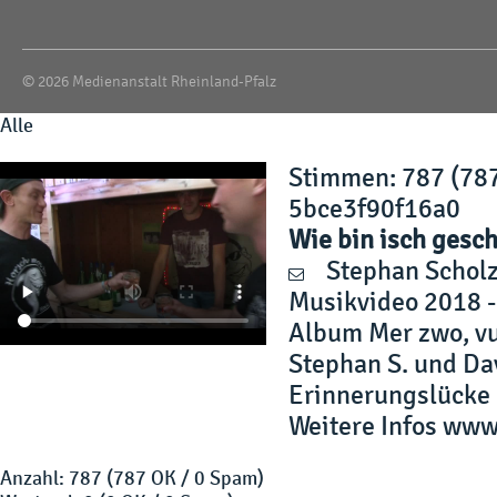
© 2026 Medienanstalt Rheinland-Pfalz
Alle
Stimmen
: 787 (78
5bce3f90f16a0
Wie bin isch ges
Stephan Schol
Musikvideo 2018 
Album Mer zwo, vu
Stephan S. und Dav
Erinnerungslücke 
Weitere Infos www
Anzahl: 787 (787 OK / 0 Spam)