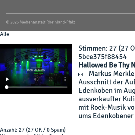
© 2026 Medienanstalt Rheinland-Pfalz
Alle
Stimmen
: 27 (27 
5bce375f88454
Hallowed Be Thy 
Markus Merkle
Ausschnitt der Au
Edenkoben im Augu
ausverkaufter Kul
mit Rock-Musik vo
ums Edenkobener 
Anzahl: 27 (27 OK / 0 Spam)