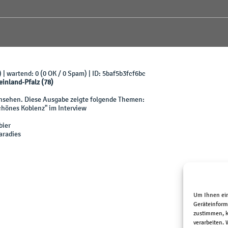
) | wartend: 0 (0 OK / 0 Spam) | ID: 5baf5b3fcf6bc
einland-Pfalz (78)
nsehen. Diese Ausgabe zeigte folgende Themen:
chönes Koblenz" im Interview
bier
aradies
Um Ihnen ein
Geräteinform
zustimmen, k
verarbeiten.