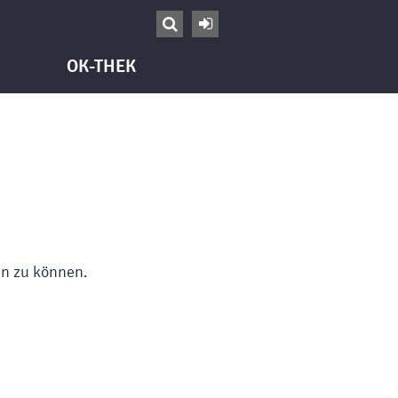


OK-THEK
en zu können.