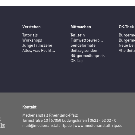
Verstehen
Mitmachen
OK-Thek
Tutorials
Teil sein
Bürgerme
Workshops
Filmwettbewerb...
Bürgerme
Junge Filmszene
Sendeformate
Neue Bei
Alles, was Recht...
Beitrag senden
Alle Beit
Bürgermedienpreis
OK-Tag
Kontakt
Medienanstalt Rheinland-Pfalz
Turmstraße 10 | 67059 Ludwigshafen | 0621 - 52 02 - 0
mail@medienanstalt-rlp.de |
www.medienanstalt-rlp.de