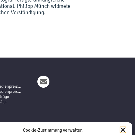
ational. Philipp Münch widmete
chen Verständigung.
dienpreis...
dienpreis...
träge
räge
Cookie-Zustimmung verwalten