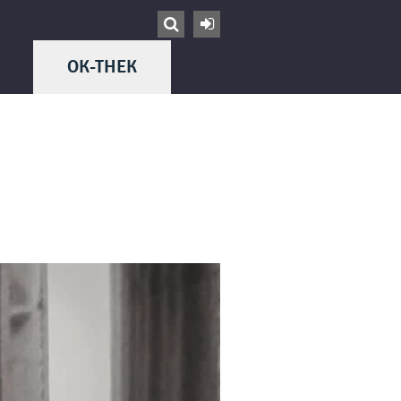


OK-THEK