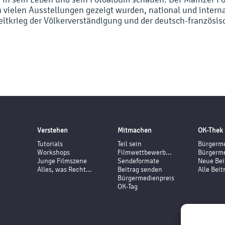
 vielen Ausstellungen gezeigt wurden, national und intern
ltkrieg der Völkerverständigung und der deutsch-französis
Verstehen
Mitmachen
OK-Thek
Tutorials
Teil sein
Bürgerme
Workshops
Filmwettbewerb...
Bürgerme
Junge Filmszene
Sendeformate
Neue Bei
Alles, was Recht...
Beitrag senden
Alle Beit
Bürgermedienpreis
OK-Tag