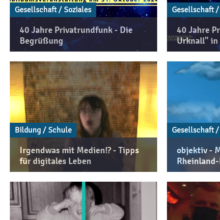
Gesellschaft / Soziales
Gesellschaft /
40 Jahre Privatrundfunk - Die
40 Jahre Pr
Begrüßung
Urknall" i
Bildung / Schule
Gesellschaft /
Irgendwas mit Medien!? - Tipps
objektiv -
für digitales Leben
Rheinland-