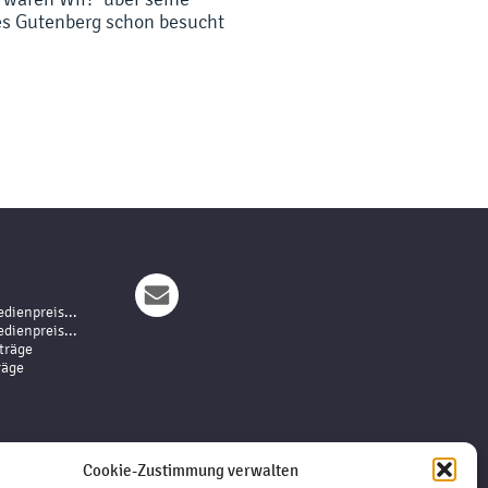
es Gutenberg schon besucht
dienpreis...
dienpreis...
träge
räge
Cookie-Zustimmung verwalten