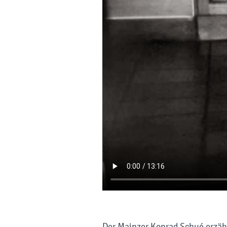
Der Mainzer Konrad Schué erzählt