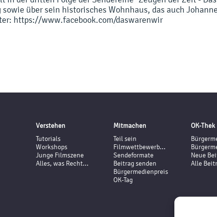
g sowie über sein historisches Wohnhaus, das auch Johann
nter: https://www.facebook.com/daswarenwir
Verstehen
Mitmachen
OK-Thek
Tutorials
Teil sein
Bürgerme
Workshops
Filmwettbewerb...
Bürgerme
Junge Filmszene
Sendeformate
Neue Bei
Alles, was Recht...
Beitrag senden
Alle Beit
Bürgermedienpreis
OK-Tag