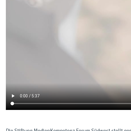
Die Stiftung MedienKompetenz Forum Südwest stellt gem