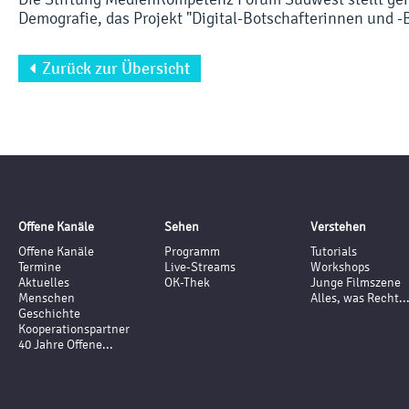
Demografie, das Projekt "Digital-Botschafterinnen und -B
Zurück zur Übersicht

Offene Kanäle
Sehen
Verstehen
Offene Kanäle
Programm
Tutorials
Termine
Live-Streams
Workshops
Aktuelles
OK-Thek
Junge Filmszene
Menschen
Alles, was Recht..
Geschichte
Kooperationspartner
40 Jahre Offene...