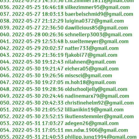
035. 2022-05-25 14:35:56 l.m.zimmer1811@gmail.com
036. 2022-05-25 16:46:18 silkezimmer95@gmail.com
037. 2022-05-27 18:03:13 baerbelschmid9@gmail.com
038. 2022-05-27 21:12:29 luigina0372@gmail.com
039. 2022-05-27 22:36:50 dawilicious85@gmail.com
040. 2022-05-28 00:26:36 schnellerp3003@gmail.com
041. 2022-05-29 12:53:48 b.sueltemeyer@gmail.com
042. 2022-05-29 20:02:37 natter733@gmail.com
043. 2022-05-29 21:36:19 fjakobi77@gmail.com
044. 2022-05-30 19:12:43 nilahnen@gmail.com
045. 2022-05-30 19:21:47 eichera05@gmail.com
046. 2022-05-30 19:26:56 miscsci@gmail.com
047. 2022-05-30 19:27:05 m.hoh18@gmail.com
048. 2022-05-30 19:28:36 oldschooljelly@gmail.com
049. 2022-05-30 20:24:46 nadinemarx79@gmail.com
050. 2022-05-30 20:42:33 christinehelm92@gmail.com
051. 2022-05-30 21:05:52 lillianikin19@gmail.com
052. 2022-05-30 23:52:15 ikutienstemmler@gmail.com
053. 2022-05-31 17:03:27 adegen26@gmail.com
054. 2022-05-31 17:05:11 mn.ndw.1906@gmail.com
055. 2022-05-31 21:40:53 philipp.jung1994@gmail.com