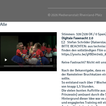
© 2026 Medienanstalt Rheinland-Pfalz
Alle
Stimmen
: 328 (328 OK / 0 Spam
Digitale Fasenacht 2.0
Stefan Schröder
(Kaisersla
BITTE BEACHTEN: aus technisch
finden den vollständigen Film u
https://youtu.be/gYBDm14dz_
Keine Fastnacht? Nicht mit uns
Nach der Bekanntgabe, dass es 
der Ramsteiner Bruchkatzen ei
sollte.
So entstand nach über 7 Woche
von knapp 1,5 Stunden.
Die vielen bunten Auftritte au
Prinzessin) amüsant durch die 
Hintergrund dieser Idee war es 
und engagiertes Training mit e