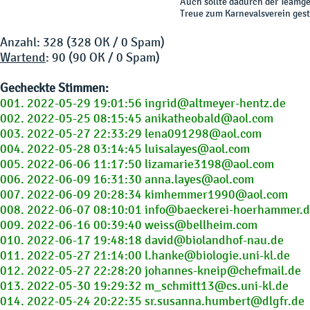
Auch sollte dadurch der Teamge
Treue zum Karnevalsverein gest
Anzahl: 328 (328 OK / 0 Spam)
Wartend
: 90 (90 OK / 0 Spam)
Gecheckte Stimmen:
001. 2022-05-29 19:01:56 ingrid@altmeyer-hentz.de
002. 2022-05-25 08:15:45 anikatheobald@aol.com
003. 2022-05-27 22:33:29 lena091298@aol.com
004. 2022-05-28 03:14:45 luisalayes@aol.com
005. 2022-06-06 11:17:50 lizamarie3198@aol.com
006. 2022-06-09 16:31:30 anna.layes@aol.com
007. 2022-06-09 20:28:34 kimhemmer1990@aol.com
008. 2022-06-07 08:10:01 info@baeckerei-hoerhammer.
009. 2022-06-16 00:39:40 weiss@bellheim.com
010. 2022-06-17 19:48:18 david@biolandhof-nau.de
011. 2022-05-27 21:14:00 l.hanke@biologie.uni-kl.de
012. 2022-05-27 22:28:20 johannes-kneip@chefmail.de
013. 2022-05-30 19:29:32 m_schmitt13@cs.uni-kl.de
014. 2022-05-24 20:22:35 sr.susanna.humbert@dlgfr.de