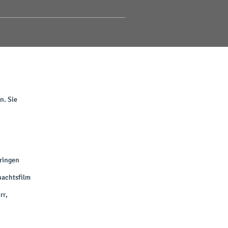
n. Sie
bringen
nachtsfilm
rr,