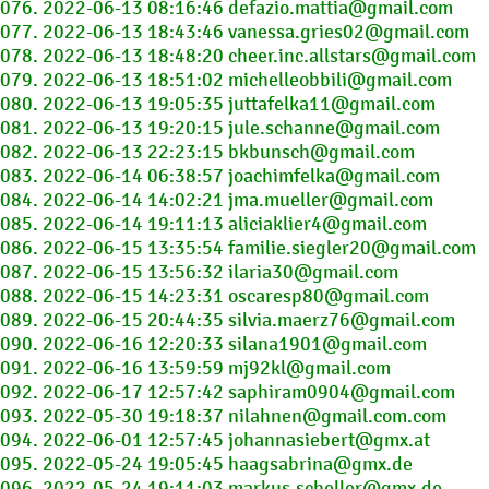
076. 2022-06-13 08:16:46 defazio.mattia@gmail.com
077. 2022-06-13 18:43:46 vanessa.gries02@gmail.com
078. 2022-06-13 18:48:20 cheer.inc.allstars@gmail.com
079. 2022-06-13 18:51:02 michelleobbili@gmail.com
080. 2022-06-13 19:05:35 juttafelka11@gmail.com
081. 2022-06-13 19:20:15 jule.schanne@gmail.com
082. 2022-06-13 22:23:15 bkbunsch@gmail.com
083. 2022-06-14 06:38:57 joachimfelka@gmail.com
084. 2022-06-14 14:02:21 jma.mueller@gmail.com
085. 2022-06-14 19:11:13 aliciaklier4@gmail.com
086. 2022-06-15 13:35:54 familie.siegler20@gmail.com
087. 2022-06-15 13:56:32 ilaria30@gmail.com
088. 2022-06-15 14:23:31 oscaresp80@gmail.com
089. 2022-06-15 20:44:35 silvia.maerz76@gmail.com
090. 2022-06-16 12:20:33 silana1901@gmail.com
091. 2022-06-16 13:59:59 mj92kl@gmail.com
092. 2022-06-17 12:57:42 saphiram0904@gmail.com
093. 2022-05-30 19:18:37 nilahnen@gmail.com.com
094. 2022-06-01 12:57:45 johannasiebert@gmx.at
095. 2022-05-24 19:05:45 haagsabrina@gmx.de
096. 2022-05-24 19:11:03 markus.scheller@gmx.de