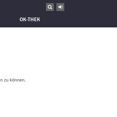


OK-THEK
en zu können.