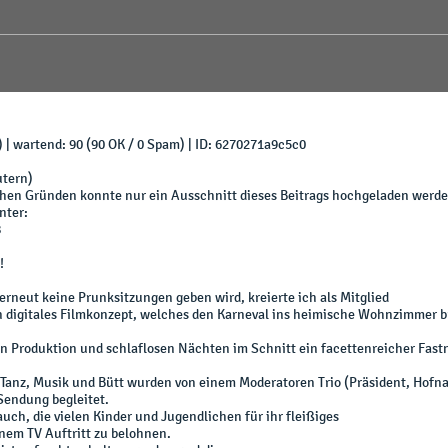
) | wartend: 90 (90 OK / 0 Spam) | ID: 6270271a9c5c0
utern)
en Gründen konnte nur ein Ausschnitt dieses Beitrags hochgeladen werde
nter:
8
!
erneut keine Prunksitzungen geben wird, kreierte ich als Mitglied
n digitales Filmkonzept, welches den Karneval ins heimische Wohnzimmer 
n Produktion und schlaflosen Nächten im Schnitt ein facettenreicher Fast
s Tanz, Musik und Bütt wurden von einem Moderatoren Trio (Präsident, Hofna
Sendung begleitet.
auch, die vielen Kinder und Jugendlichen für ihr fleißiges
inem TV Auftritt zu belohnen.