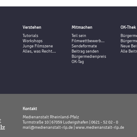
Verstehen
Mitmachen
OK-Thek
Tutorials
Teil sein
Bürgerme
Workshops
Filmwettbewerb...
Bürgerme
Junge Filmszene
Sendeformate
Neue Bei
Alles, was Recht...
Beitrag senden
Alle Beit
Bürgermedienpreis
OK-Tag
Kontakt
Medienanstalt Rheinland-Pfalz
Turmstraße 10 | 67059 Ludwigshafen | 0621 - 52 02 - 0
mail@medienanstalt-rlp.de |
www.medienanstalt-rlp.de