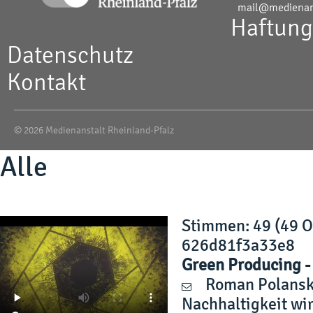
mail@medienans
Haftung
Datenschutz
Kontakt
© 2026 Medienanstalt Rheinland-Pfalz
Alle
Stimmen
: 49 (49 
626d81f3a33e8
Green Producing 
Roman Polansk
Nachhaltigkeit wi