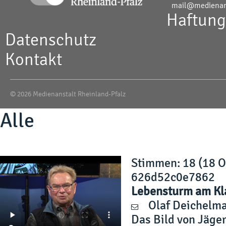
mail@medienans
Haftung
Datenschutz
Kontakt
© 2026 Medienanstalt Rheinland-Pfalz
Alle
Stimmen
: 18 (18 
626d52c0e7862
Lebensturm am Kl
Olaf Deichelm
Das Bild von Jäger