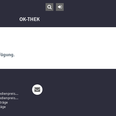


OK-THEK
fügung.
dienpreis...
dienpreis...
träge
räge