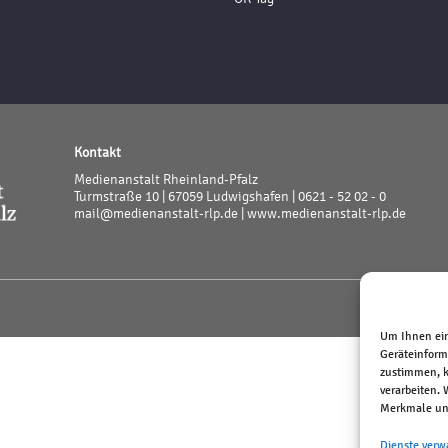
Kontakt
Medienanstalt Rheinland-Pfalz
Turmstraße 10 | 67059 Ludwigshafen | 0621 - 52 02 - 0
mail@medienanstalt-rlp.de |
www.medienanstalt-rlp.de
Um Ihnen ein
Geräteinform
zustimmen, k
verarbeiten.
Merkmale und
Dienste verw