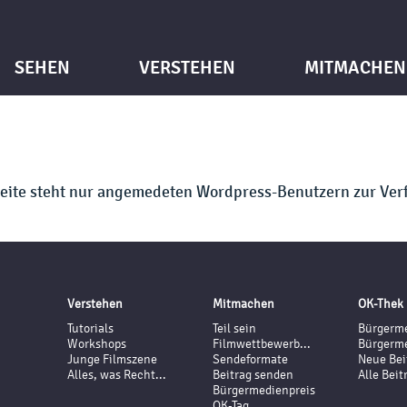
SEHEN
VERSTEHEN
MITMACHEN
Seite steht nur angemedeten Wordpress-Benutzern zur Ver
Verstehen
Mitmachen
OK-Thek
Tutorials
Teil sein
Bürgerme
Workshops
Filmwettbewerb...
Bürgerme
Junge Filmszene
Sendeformate
Neue Bei
Alles, was Recht...
Beitrag senden
Alle Beit
Bürgermedienpreis
OK-Tag