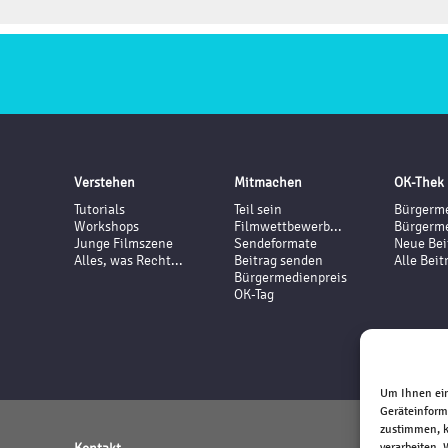
Verstehen
Mitmachen
OK-Thek
Tutorials
Teil sein
Bürgerme
Workshops
Filmwettbewerb...
Bürgerme
Junge Filmszene
Sendeformate
Neue Bei
Alles, was Recht...
Beitrag senden
Alle Beit
Bürgermedienpreis
OK-Tag
Um Ihnen ein
Geräteinform
zustimmen, k
verarbeiten.