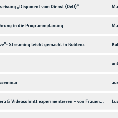
weisung „Disponent vom Dienst (DvD)“
Ma
ührung in die Programmplanung
Ma
ive"- Streaming leicht gemacht in Koblenz
Ko
onl
sseminar
au
era & Videoschnitt experimentieren – von Frauen...
Lu