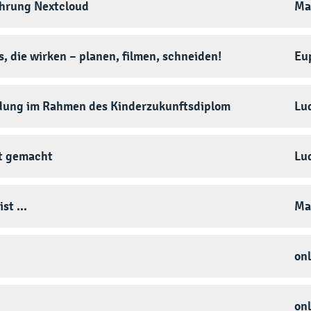
ührung Nextcloud
Ma
, die wirken – planen, filmen, schneiden!
Eu
dung im Rahmen des Kinderzukunftsdiplom
Lu
ht gemacht
Lu
st ...
Ma
onl
onl