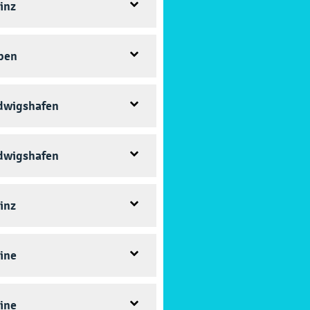
inz

pen

dwigshafen

dwigshafen

inz

ine

ine
