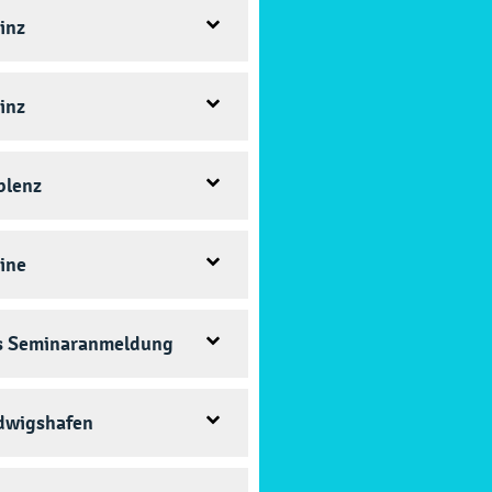
inz

inz

blenz

ine

s Seminaranmeldung

dwigshafen
