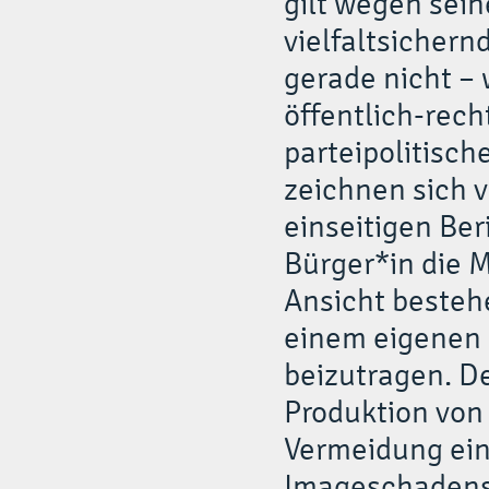
gilt wegen sei
vielfaltsichern
gerade nicht – 
öffentlich-rech
parteipolitisc
zeichnen sich v
einseitigen Be
Bürger*in die M
Ansicht bestehe
einem eigenen 
beizutragen. De
Produktion vo
Vermeidung ein
Imageschadens 