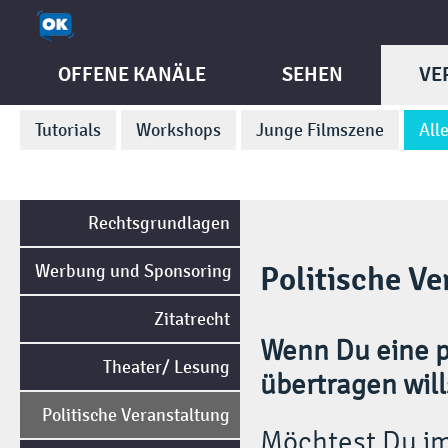
OFFENE KANÄLE
SEHEN
VE
Tutorials
Workshops
Junge Filmszene
All
Rechtsgrundlagen
Werbung und Sponsoring
Politische V
Zitatrecht
Wenn Du eine p
Theater/ Lesung
übertragen wil
Politische Veranstaltung
Möchtest Du im