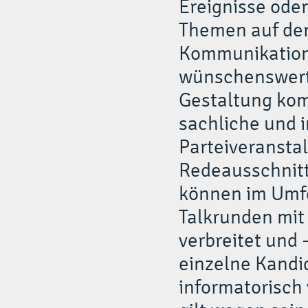
Ereignisse ode
Themen auf der
Kommunikations
wünschenswert,
Gestaltung kom
sachliche und i
Parteiveransta
Redeausschnitt
können im Umfe
Talkrunden mi
verbreitet und 
einzelne Kandi
informatorisch