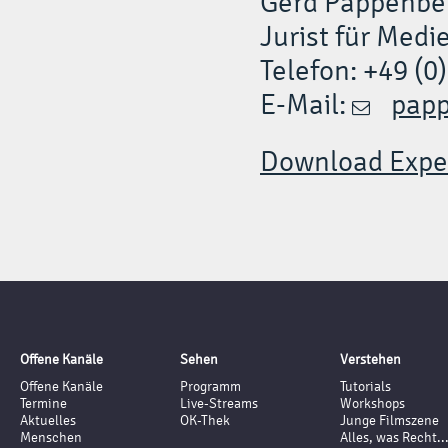
Gerd Pappenbe
Jurist für Medi
Telefon: +49 (0
E-Mail:
papp
Download Exper
Offene Kanäle
Sehen
Verstehen
Offene Kanäle
Programm
Tutorials
Termine
Live-Streams
Workshops
Aktuelles
OK-Thek
Junge Filmszene
Menschen
Alles, was Recht..