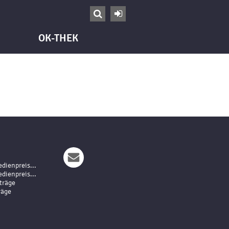


OK-THEK
dienpreis...
dienpreis...
träge
räge