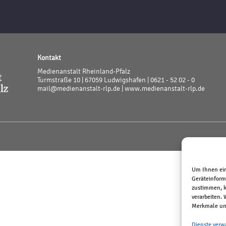
Kontakt
Medienanstalt Rheinland-Pfalz
Turmstraße 10 | 67059 Ludwigshafen | 0621 - 52 02 - 0
mail@medienanstalt-rlp.de |
www.medienanstalt-rlp.de
Um Ihnen ein
Geräteinform
zustimmen, k
verarbeiten.
Merkmale und
Dienste verw