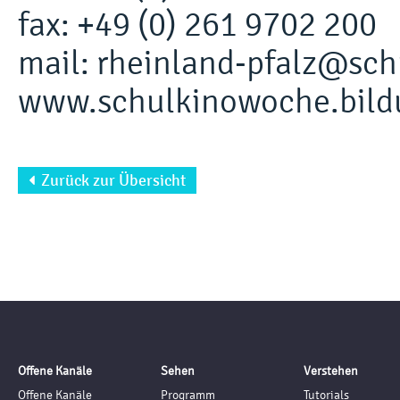
fax: +49 (0) 261 9702 200
mail: rheinland-pfalz@sc
www.schulkinowoche.bild
Zurück zur Übersicht

Offene Kanäle
Sehen
Verstehen
Offene Kanäle
Programm
Tutorials