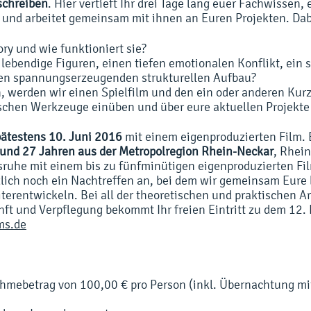
schreiben
. Hier vertieft Ihr drei Tage lang euer Fachwissen, 
und arbeitet gemeinsam mit ihnen an Euren Projekten. Dab
ory und wie funktioniert sie?
 lebendige Figuren, einen tiefen emotionalen Konflikt, ein
nen spannungserzeugenden strukturellen Aufbau?
 werden wir einen Spielfilm und den ein oder anderen Kurz
schen Werkzeuge einüben und über eure aktuellen Projekte
pätestens 10. Juni 2016
mit einem eigenproduzierten Film
und 27 Jahren aus der Metropolregion Rhein-Neckar
, Rhei
ruhe mit einem bis zu fünfminütigen eigenproduzierten Fil
lich noch ein Nachtreffen an, bei dem wir gemeinsam Eure 
terentwickeln. Bei all der theoretischen und praktischen Ar
ft und Verpflegung bekommt Ihr freien Eintritt zu dem 12. 
ms.de
hmebetrag von 100,00 € pro Person (inkl. Übernachtung mit