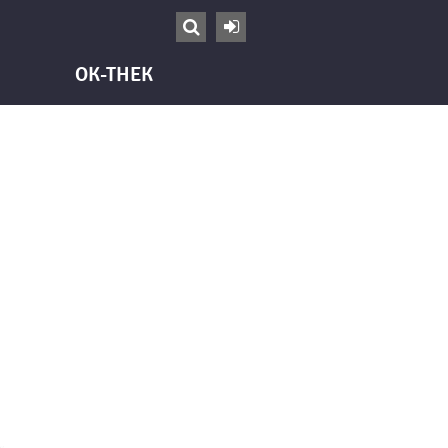


OK-THEK