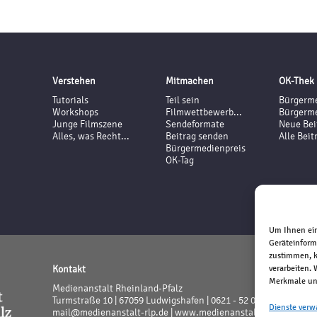
Verstehen
Mitmachen
OK-Thek
Tutorials
Teil sein
Bürgerme
Workshops
Filmwettbewerb...
Bürgerme
Junge Filmszene
Sendeformate
Neue Bei
Alles, was Recht...
Beitrag senden
Alle Beit
Bürgermedienpreis
OK-Tag
Um Ihnen ein
Geräteinform
zustimmen, k
verarbeiten.
Kontakt
Merkmale und
Medienanstalt Rheinland-Pfalz
Turmstraße 10 | 67059 Ludwigshafen | 0621 - 52 02 - 0
Dienste verw
mail@medienanstalt-rlp.de |
www.medienanstalt-rlp.de