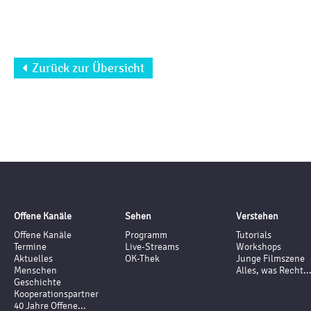
Zurück zur Übersicht

Offene Kanäle
Sehen
Verstehen
Offene Kanäle
Programm
Tutorials
Termine
Live-Streams
Workshops
Aktuelles
OK-Thek
Junge Filmszene
Menschen
Alles, was Recht..
Geschichte
Kooperationspartner
40 Jahre Offene...