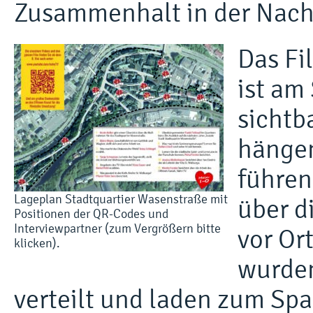
Zusammenhalt in der Nachb
Das Fi
ist am
sichtb
hängen
führen
Lageplan Stadtquartier Wasenstraße mit
über d
Positionen der QR-Codes und
Interviewpartner (zum Vergrößern bitte
vor Ort
klicken).
wurden
verteilt und laden zum Sp