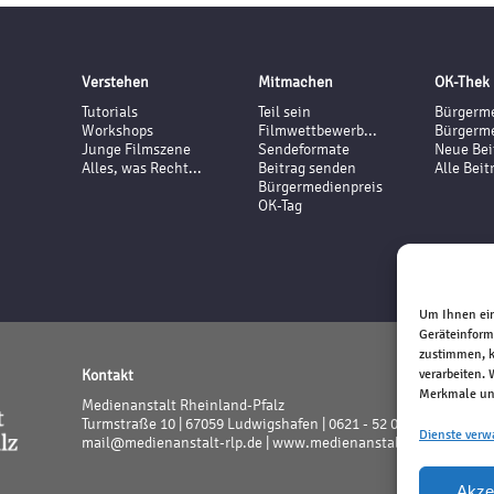
Verstehen
Mitmachen
OK-Thek
Tutorials
Teil sein
Bürgerme
Workshops
Filmwettbewerb...
Bürgerme
Junge Filmszene
Sendeformate
Neue Bei
Alles, was Recht...
Beitrag senden
Alle Beit
Bürgermedienpreis
OK-Tag
Um Ihnen ein
Geräteinform
zustimmen, k
Kontakt
verarbeiten.
Merkmale und
Medienanstalt Rheinland-Pfalz
Turmstraße 10 | 67059 Ludwigshafen | 0621 - 52 02 - 0
Dienste verw
mail@medienanstalt-rlp.de |
www.medienanstalt-rlp.de
Akze