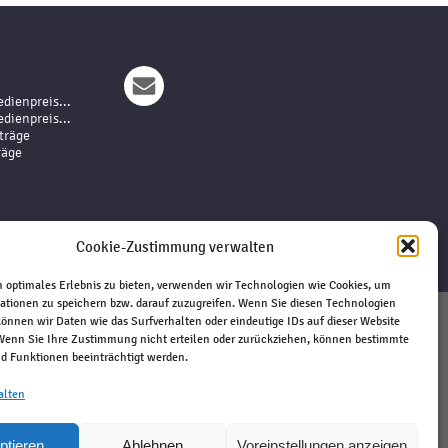
dienpreis...
dienpreis...
träge
räge
Cookie-Zustimmung verwalten
 optimales Erlebnis zu bieten, verwenden wir Technologien wie Cookies, um
ationen zu speichern bzw. darauf zuzugreifen. Wenn Sie diesen Technologien
önnen wir Daten wie das Surfverhalten oder eindeutige IDs auf dieser Website
Impressum
 Wenn Sie Ihre Zustimmung nicht erteilen oder zurückziehen, können bestimmte
 Funktionen beeinträchtigt werden.
Haftungsausschluss
Datenschutz
alten
Kontakt
ptieren
Ablehnen
Voreinstellungen anzeigen