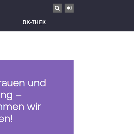


OK-THEK