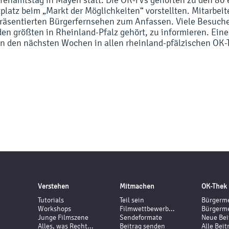
latz beim „Markt der Möglichkeiten“ vorstellten. Mitarbei
äsentierten Bürgerfernsehen zum Anfassen. Viele Besucher
den größten in Rheinland-Pfalz gehört, zu informieren. Eine
n den nächsten Wochen in allen rheinland-pfälzischen OK-
Verstehen
Mitmachen
OK-Thek
Tutorials
Teil sein
Bürgerme
Workshops
Filmwettbewerb...
Bürgerme
Junge Filmszene
Sendeformate
Neue Bei
Alles, was Recht...
Beitrag senden
Alle Beit