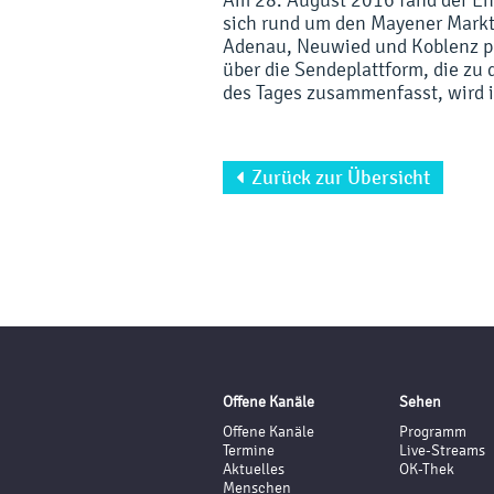
sich rund um den Mayener Marktp
Adenau, Neuwied und Koblenz pr
über die Sendeplattform, die zu 
des Tages zusammenfasst, wird i
Zurück zur Übersicht

Offene Kanäle
Sehen
Offene Kanäle
Programm
Termine
Live-Streams
Aktuelles
OK-Thek
Menschen