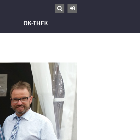


OK-THEK