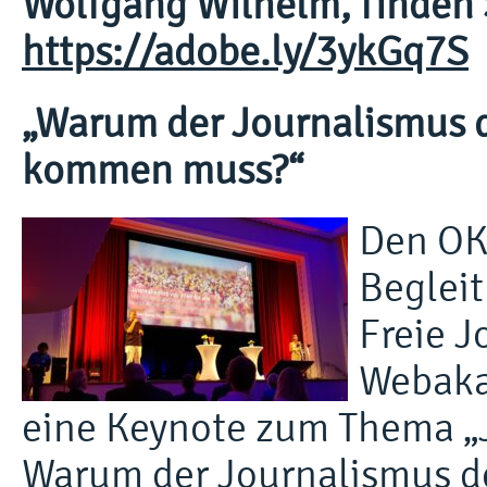
Wolfgang Wilhelm, finden S
https://adobe.ly/3ykGq7S
„Warum der Journalismus d
kommen muss?“
Den OK
Beglei
Freie J
Webakad
eine Keynote zum Thema „J
Warum der Journalismus de