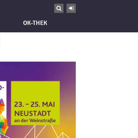


OK-THEK