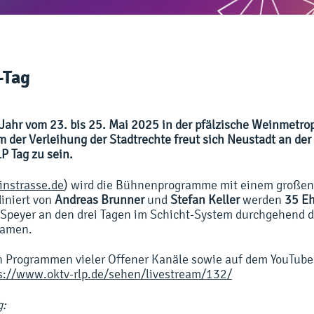
-Tag
 Jahr vom 23. bis 25. Mai 2025 in der pfälzische Weinmetr
m der Verleihung der Stadtrechte freut sich Neustadt an de
P Tag zu sein.
nstrasse.de
) wird die Bühnenprogramme mit einem großen
diniert von
Andreas Brunner
und
Stefan Keller
werden
35 Eh
Speyer an den drei Tagen im Schicht-System durchgehend 
eamen.
en Programmen vieler Offener Kanäle sowie auf dem YouTub
s://www.oktv-rlp.de/sehen/livestream/132/
g: