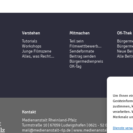
Verstehen
Mitmachen
OK-Thek
Tutorials
Teil sein
Bürgerme
Workshops
Filmwettbewerb...
Bürgerme
Junge Filmszene
Sendeformate
Neue Bei
Alles, was Recht...
Beitrag senden
Alle Beit
Bürgermedienpreis
OK-Tag
Um Ihnen ein
Geräteinform
zustimmen, k
Kontakt
verarbeiten.
Merkmale und
Medienanstalt Rheinland-Pfalz
Turmstraße 10 | 67059 Ludwigshafen | 0621 - 52 02 - 0
Dienste verw
mail@medienanstalt-rlp.de |
www.medienanstalt-rlp.de