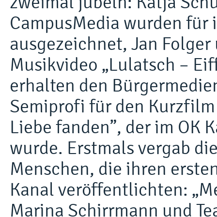
zweimal jubeln: Katja Sch
CampusMedia wurden für ih
ausgezeichnet, Jan Folger 
Musikvideo „Lulatsch – Eif
erhalten den Bürgermedien
Semiprofi für den Kurzfilm
Liebe fanden”, der im OK K
wurde. Erstmals vergab die
Menschen, die ihren erste
Kanal veröffentlichten: „M
Marina Schirrmann und Te