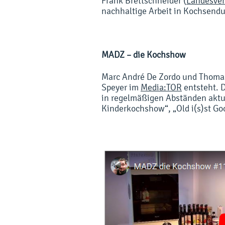
Frank Brettschneider (
Landesve
nachhaltige Arbeit in Kochsend
MADZ – die Kochshow
Marc André De Zordo und Thomas
Speyer im
Media:TOR
entsteht. 
in regelmäßigen Abständen aktu
Kinderkochshow“, „Old i(s)st G