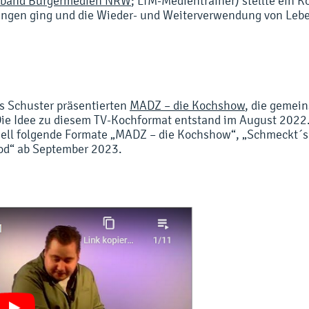
rband Bürgermedien NRW
; LfM-Medientrainer) stellte ein K
ungen ging und die Wieder- und Weiterverwendung von Lebe
 Schuster präsentierten
MADZ – die Kochshow
, die gemei
Die Idee zu diesem TV-Kochformat entstand im August 2022
ell folgende Formate „MADZ – die Kochshow“, „Schmeckt´s 
ood“ ab September 2023.