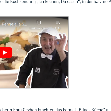
co die Kochsendung „Ich kochen, Du essen“, in der Salvino P
.
cherin Ebru Ceyhan brachten das Format „Bilges Küche“ mi