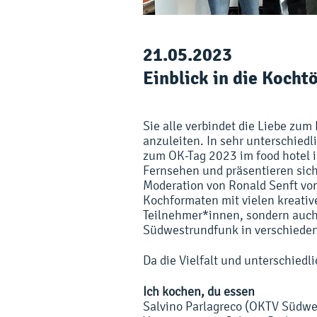
21.05.2023
Einblick in die Kocht
Sie alle verbindet die Liebe zu
anzuleiten. In sehr unterschied
zum OK-Tag 2023 im
food
hotel
i
Fernsehen
und
präsentieren
sich
Moderation von Ronald Senft v
Kochformaten mit vielen kreative
Teilne
h
m
er
*
innen
,
sondern auch
Südwestrundfunk in verschieden
Da die Vielfalt und unterschied
Ich kochen, du essen
Salvino Parlagreco (OKTV Südwes