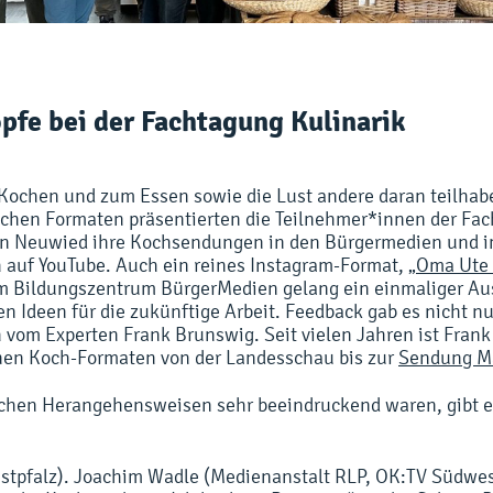
öpfe bei der Fachtagung Kulinarik
m Kochen und zum Essen sowie die Lust andere daran teilhab
lichen Formaten präsentierten die Teilnehmer*innen der Fa
n Neuwied
ihre Kochsendungen in den Bürgermedien und im
 auf YouTube
. Auch ein reines
Instagram-Format,
„
Oma Ute 
om Bildungszentrum
BürgerMedien
gelang ein einmaliger A
n Ideen für die zukünftige Arbeit. Feedback gab es nicht n
 vom Experten Frank
Brunswig
. Seit viele
n
Jahren ist Fran
en Koch-Formaten von der Landesschau bis zur
Sendung Ma
lichen Herangehensweisen sehr beeindruckend waren, gibt e
tpfalz). Joachim Wadle (Medienanstalt RLP, OK:TV Südwest