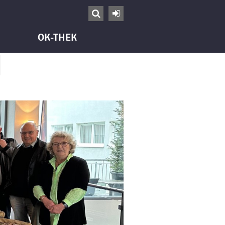


OK-THEK