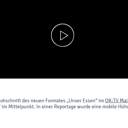
Rohschnitt des neuen Formates „Unser Essen“ im
OK:TV Mai
i“ im Mittelpunkt. In einer Reportage wurde eine mobile Hü