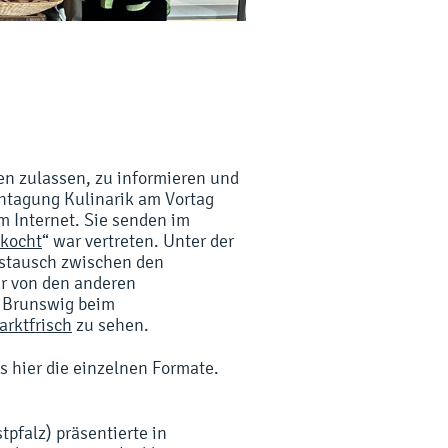
en zulassen, zu informieren
und
chtagung Kulinarik am Vortag
 Internet. Sie senden
im
kocht
“
war vertreten. Unter der
ustausch zwischen den
ur
von den anderen
k
Brunswig
beim
rktfrisch
zu sehen.
s hier die einzelnen Formate.
pfalz) präsentierte in