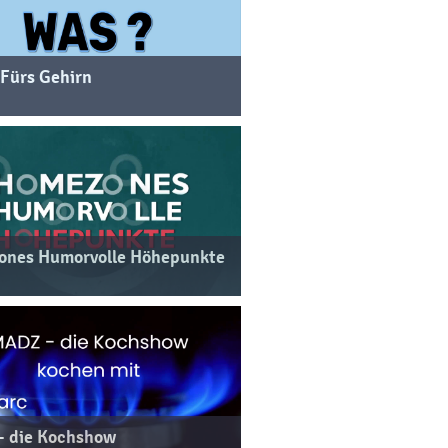
 Fürs Gehirn
nes Humorvolle Höhepunkte
 die Kochshow