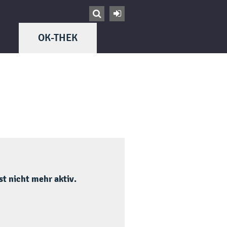


OK-THEK
t nicht mehr aktiv.