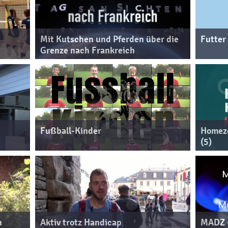
Mit Kutschen und Pferden über die
Futter
Grenze nach Frankreich
Fußball-Kinder
Homezo
(5)
n
Aktiv trotz Handicap
MADZ -