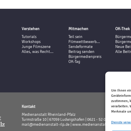
Verstehen
Mitmachen
OK-Thek
Tutorials
Teil sein
Bürgerme
Workshops
Filmwettbewerb...
Bürgerme
Junge Filmszene
Sendeformate
Neue Bei
Alles, was Recht...
Beitrag senden
Alle Beit
Bürgermedienpreis
OK-Tag
Um Ihnen ein
Geräteinform
zustimmen, k
Kontakt
verarbeiten.
Merkmale und
Medienanstalt Rheinland-Pfalz
Turmstraße 10 | 67059 Ludwigshafen | 0621 - 52 02 - 0
Dienste verw
mail@medienanstalt-rlp.de |
www.medienanstalt-rlp.de