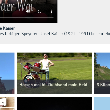
e Kaiser
es farbigen Speyerers Josef Kaiser (1921 - 1991) beschriebe
..
Horsch mol hi- Du bischd moin Held
3 Kilo